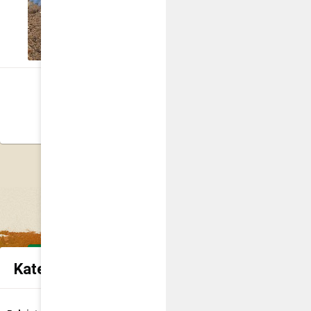
CZYTAJ DALEJ
‹
1
2
Kategorie spraw urzędowych
Udostępnienie