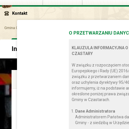
Kontakt
Gmina Czastary
Aktualności
Inwestycje i Infrastruktura
O PRZETWARZANIU DANYC
Inwestycje i Infrastruktura
KLAUZULA INFORMACYJNA O
CZASTARY
W związku z rozpoczęciem sto
Europejskiego i Rady (UE) 2016
związku z przetwarzaniem dan
pt
Inwestycje
13.05.2022
oraz uchylenia dyrektywy 95/46
informujemy, iż na podstawie a
określone poniżej prawa zwią
Tymczasowa
Gminy w Czastarach.
organizacja ruchu
Dane Administratora
na drogach
Administratorem Państwa da
gminnych
Gminy - z siedzibą w Urzędzie