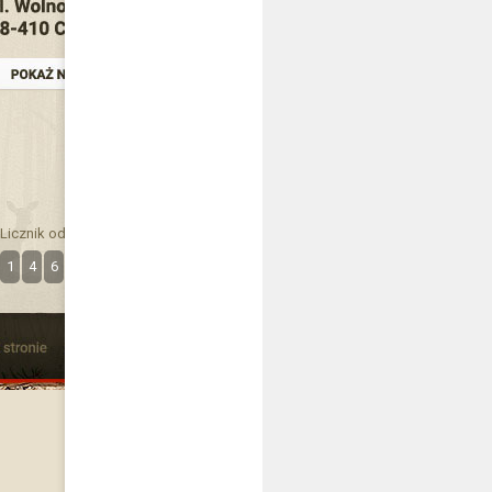
Licznik odwiedzin
1
4
6
3
6
1
6
0