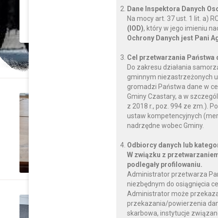
Dane Inspektora Danych O
Na mocy art. 37 ust. 1 lit. a
CZYTAJ DALEJ
(IOD)
, który w jego imieniu 
Ochrony Danych jest Pani A
Cel przetwarzania Państwa
Do zakresu działania samorz
gminnym niezastrzeżonych us
gromadzi Państwa dane w celu
Gminy Czastary, a w szczegól
wtorek, 30 listopada 2021
z 2018 r., poz. 994 ze zm.)
Sołectwo Radostów zre
ustaw kompetencyjnych (mery
nadrzędne wobec Gminy.
„Zakup stołów do sali
Pierwszym”
Odbiorcy danych lub katego
W związku z przetwarzaniem
CZYTAJ DALEJ
podlegały profilowaniu.
Administrator przetwarza Pa
niezbędnym do osiągnięcia ce
Administrator może przekaz
wtorek, 30 listopada 2021
przekazania/powierzenia dany
skarbowa, instytucje związan