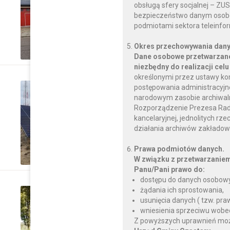
Coraz piękniejsze Cen
obsługą sfery socjalnej – ZU
Walichnowskich
bezpieczeństwo danym osobo
podmiotami sektora teleinfo
CZYTAJ DALEJ
Okres przechowywania dany
Dane osobowe przetwarzane
niezbędny do realizacji celu
określonymi przez ustawy ko
wtorek, 23 marca 2021
postępowania administracyjnego
narodowym zasobie archiwalnym
Budowa instalacji foto
Rozporządzenie Prezesa Rady M
Czastary
kancelaryjnej, jednolitych rz
działania archiwów zakładow
CZYTAJ DALEJ
Prawa podmiotów danych.
W związku z przetwarzanie
Panu/Pani prawo do:
dostępu do danych osobowy
żądania ich sprostowania,
czwartek, 07 czerwca 2018
usunięcia danych ( tzw. pr
Przebudowa drogi gmi
wniesienia sprzeciwu wobe
Z powyższych uprawnień można
miejscowości Czastar