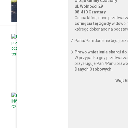
Urząd Gminy Czastary
ul. Wolności 29
CZYTAJ DALEJ
98-410 Czastary
Osoba której dane przetwarz
cofnięcia tej zgody
w dowoln
którego dokonano na podstawi
poniedziałek, 05 czerwca 2017
Pana/Pani dane nie będą prz
Budowa przydomowych
Prawo wniesienia skargi do
terenie Gminy Czastar
W przypadku gdy przetwarzan
przysługuje Pani/Panu prawo
CZYTAJ DALEJ
Danych Osobowych.
Wójt G
poniedziałek, 28 sierpnia 2017
PRACE INWESTYCYJN
CZYTAJ DALEJ