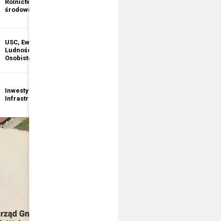
Rolnictwo i ochrona
informacji
środowiska
publicznej
USC, Ewidencja
Ewidencja
Ludności, Dowody
Działalności
Osobiste
Gospodarczej
Inwestycje i
Bezpieczeństwo
Infrastruktura
publiczne