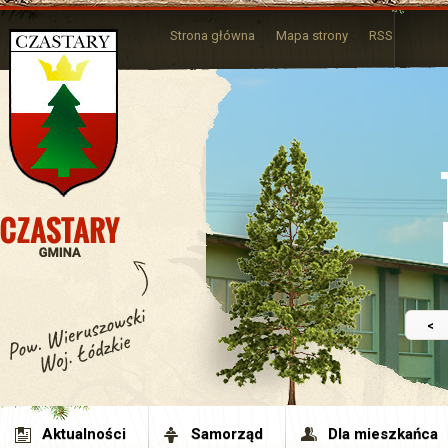
Strona główna
Mapa strony
RSS
<
Aktualności
Samorząd
Dla mieszkańca