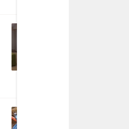
piątek, 21 lipca 2017
I
Inwestycje Gminne zre
2017
Zapraszamy do zapoznania się z
Gminę Czastary w latach 2013 - 
CZYTAJ DALEJ
piątek, 16 czerwca 2017
Przydomowe oczyszcz
harmonogram prac.