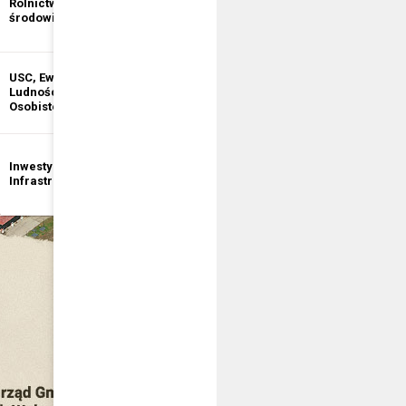
Rolnictwo i ochrona
informacji
środowiska
publicznej
USC, Ewidencja
Ewidencja
Ludności, Dowody
Działalności
Osobiste
Gospodarczej
Inwestycje i
Bezpieczeństwo
Infrastruktura
publiczne