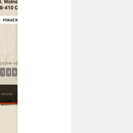
Licznik odwiedzin
1
4
6
3
4
9
5
9