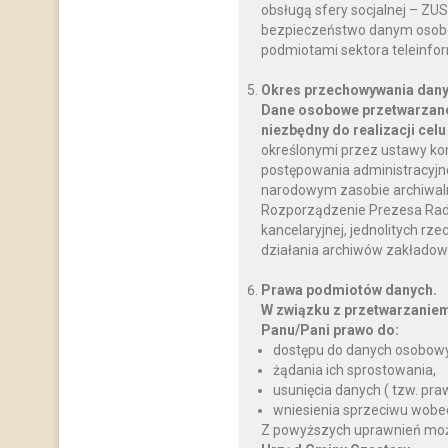
obsługą sfery socjalnej – ZU
bezpieczeństwo danym osobo
podmiotami sektora teleinfo
Okres przechowywania dany
Dane osobowe przetwarzane
niezbędny do realizacji celu
określonymi przez ustawy ko
postępowania administracyjnego
narodowym zasobie archiwalnym
Rozporządzenie Prezesa Rady M
kancelaryjnej, jednolitych rz
działania archiwów zakładow
Prawa podmiotów danych.
W związku z przetwarzanie
Panu/Pani prawo do:
dostępu do danych osobowy
żądania ich sprostowania,
usunięcia danych ( tzw. pr
wniesienia sprzeciwu wobe
Z powyższych uprawnień można