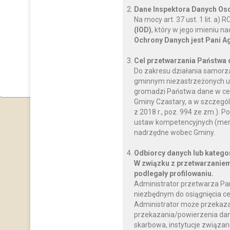
Dane Inspektora Danych O
Na mocy art. 37 ust. 1 lit. a
(IOD)
, który w jego imieniu 
Ochrony Danych jest Pani A
Cel przetwarzania Państwa
Jeśli chcesz zadać pytanie, to wyślij e-mail na adres wojt@c
Do zakresu działania samorz
każdy dzień tygodnia w godzina
gminnym niezastrzeżonych us
gromadzi Państwa dane w celu
Gminy Czastary, a w szczegól
z 2018 r., poz. 994 ze zm.)
ustaw kompetencyjnych (mery
nadrzędne wobec Gminy.
Odbiorcy danych lub katego
W związku z przetwarzaniem
podlegały profilowaniu.
Administrator przetwarza Pa
niezbędnym do osiągnięcia ce
Administrator może przekaz
przekazania/powierzenia dany
skarbowa, instytucje związan