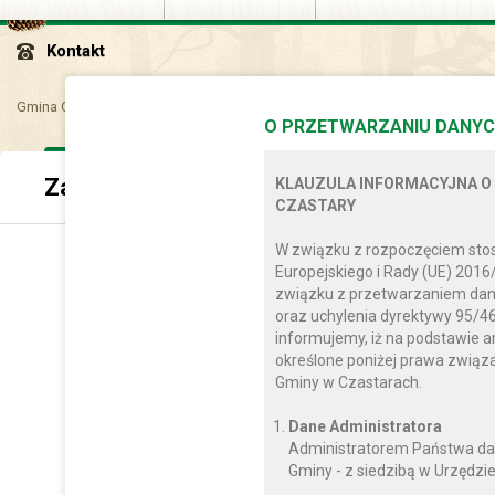
Kontakt
Gmina Czastary
Kontakt
Pytanie do Wójta
Zadaj pytanie
O PRZETWARZANIU DANYC
Zadaj pytanie
KLAUZULA INFORMACYJNA O
CZASTARY
W związku z rozpoczęciem sto
Europejskiego i Rady (UE) 2016
związku z przetwarzaniem dan
oraz uchylenia dyrektywy 95/46
informujemy, iż na podstawie a
określone poniżej prawa zwią
Gminy w Czastarach.
Dane Administratora
Administratorem Państwa da
Gminy - z siedzibą w Urzędzie