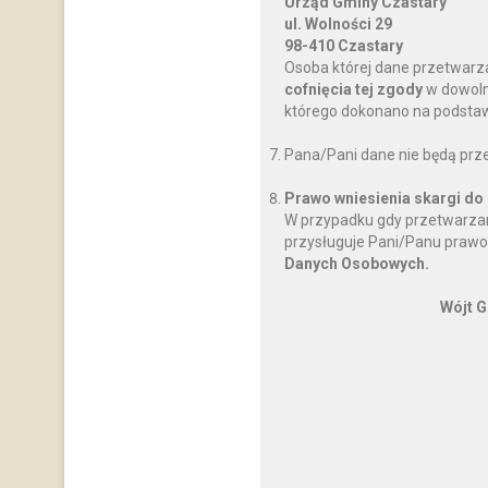
Urząd Gminy Czastary
ul. Wolności 29
98-410 Czastary
Osoba której dane przetwarz
cofnięcia tej zgody
w dowoln
którego dokonano na podstawi
Pana/Pani dane nie będą prz
Prawo wniesienia skargi do
W przypadku gdy przetwarzan
przysługuje Pani/Panu prawo
Danych Osobowych.
Wójt G