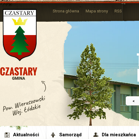
Strona główna
Mapa strony
RSS
<
Aktualności
Samorząd
Dla mieszkańca