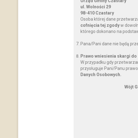
Urząd Gminy Czastary
ul. Wolności 29
98-410 Czastary
Osoba której dane przetwarz
cofnięcia tej zgody
w dowoln
którego dokonano na podstawi
Pana/Pani dane nie będą prz
Prawo wniesienia skargi do
W przypadku gdy przetwarzan
przysługuje Pani/Panu prawo
Danych Osobowych.
Wójt G