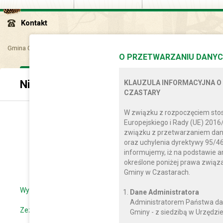
Kontakt
Gmina Czastary
Dla mieszkańca
Gospodarka odpadami
Nieczystoś
O PRZETWARZANIU DANYC
Nieczystości ciekłe
KLAUZULA INFORMACYJNA O
CZASTARY
W związku z rozpoczęciem sto
Europejskiego i Rady (UE) 2016
związku z przetwarzaniem dan
oraz uchylenia dyrektywy 95/46
informujemy, iż na podstawie a
określone poniżej prawa zwią
Gminy w Czastarach.
Wykaz podmiotów świadczących usługi opróżniania zbiorników
Dane Administratora
Administratorem Państwa da
Zezwolenie na opróżnianie zbiorników bezodpływowych i transpor
Gminy - z siedzibą w Urzędzie