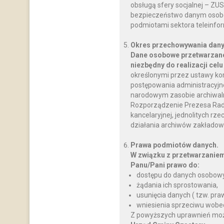
obsługą sfery socjalnej – ZU
bezpieczeństwo danym osobo
podmiotami sektora teleinfo
Okres przechowywania dany
Dane osobowe przetwarzane
niezbędny do realizacji celu
określonymi przez ustawy ko
postępowania administracyjnego
narodowym zasobie archiwalnym
Rozporządzenie Prezesa Rady M
kancelaryjnej, jednolitych rz
działania archiwów zakładow
Prawa podmiotów danych.
W związku z przetwarzanie
Panu/Pani prawo do:
dostępu do danych osobowy
żądania ich sprostowania,
usunięcia danych ( tzw. pr
wniesienia sprzeciwu wobe
Z powyższych uprawnień można