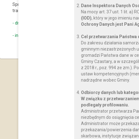
Sprawozdanie podmiotu prowadzącego działalność w zakresie o
Dane Inspektora Danych O
transportu nieczystości ciekłych:
Na mocy art. 37 ust. 1 lit. a
(IOD)
, który w jego imieniu 
- druk sprawozdania
Ochrony Danych jest Pani A
- informacja dotycząca składania sprawozdania
Cel przetwarzania Państwa
Do zakresu działania samorz
gminnym niezastrzeżonych us
gromadzi Państwa dane w celu
Gminy Czastary, a w szczegól
z 2018 r., poz. 994 ze zm.)
ustaw kompetencyjnych (mery
nadrzędne wobec Gminy.
Odbiorcy danych lub katego
W związku z przetwarzaniem
podlegały profilowaniu.
Administrator przetwarza Pa
niezbędnym do osiągnięcia ce
Administrator może przekaz
przekazania/powierzenia dany
skarbowa, instytucje związan