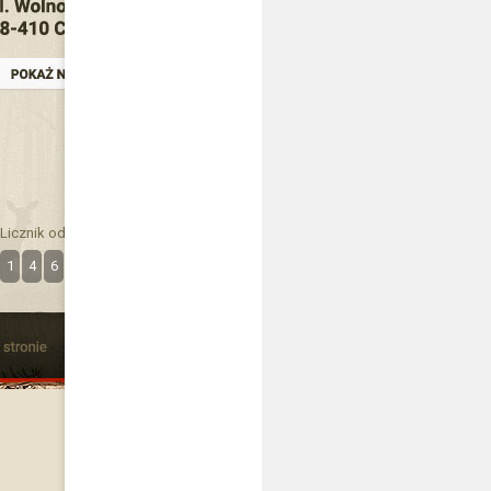
Licznik odwiedzin
1
4
6
3
4
7
3
9