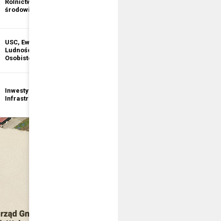
Rolnictwo i ochrona
informacji
środowiska
publicznej
USC, Ewidencja
Ewidencja
Ludności, Dowody
Działalności
Osobiste
Gospodarczej
Inwestycje i
Bezpieczeństwo
Infrastruktura
publiczne