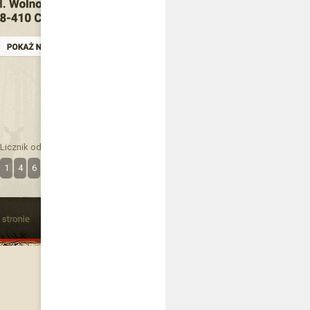
Licznik odwiedzin
1
4
6
3
5
2
9
2