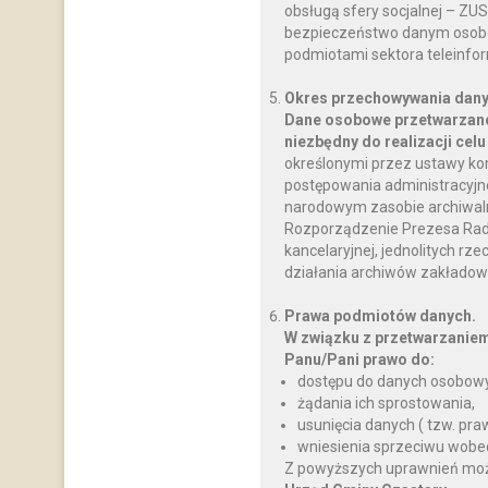
obsługą sfery socjalnej – ZU
bezpieczeństwo danym osobo
podmiotami sektora teleinfo
Okres przechowywania dany
Dane osobowe przetwarzane
niezbędny do realizacji celu
określonymi przez ustawy ko
postępowania administracyjnego
narodowym zasobie archiwalnym
Rozporządzenie Prezesa Rady M
kancelaryjnej, jednolitych rz
działania archiwów zakładow
Prawa podmiotów danych.
W związku z przetwarzanie
Panu/Pani prawo do:
dostępu do danych osobowy
żądania ich sprostowania,
usunięcia danych ( tzw. pr
wniesienia sprzeciwu wobe
Z powyższych uprawnień można