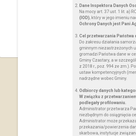
Dane Inspektora Danych O
Na mocy art. 37 ust. 1 lit. a
(IOD)
, który w jego imieniu 
Ochrony Danych jest Pani A
Cel przetwarzania Państwa
Do zakresu działania samorz
gminnym niezastrzeżonych us
gromadzi Państwa dane w celu
Gminy Czastary, a w szczegól
z 2018 r., poz. 994 ze zm.)
ustaw kompetencyjnych (mery
nadrzędne wobec Gminy.
Odbiorcy danych lub katego
W związku z przetwarzaniem
podlegały profilowaniu.
Administrator przetwarza Pa
niezbędnym do osiągnięcia ce
Administrator może przekaz
przekazania/powierzenia dany
skarbowa, instytucje związan