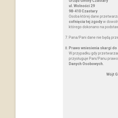
Urząd Gminy Czastary
ul. Wolności 29
98-410 Czastary
Osoba której dane przetwarz
cofnięcia tej zgody
w dowoln
którego dokonano na podstawi
Pana/Pani dane nie będą prz
Prawo wniesienia skargi do
W przypadku gdy przetwarzan
przysługuje Pani/Panu prawo
Danych Osobowych.
Wójt G