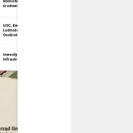
Rolnictwo i ochrona
informacji
środowiska
publicznej
USC, Ewidencja
Ewidencja
Ludności, Dowody
Działalności
Osobiste
Gospodarczej
Inwestycje i
Bezpieczeństwo
Infrastruktura
publiczne