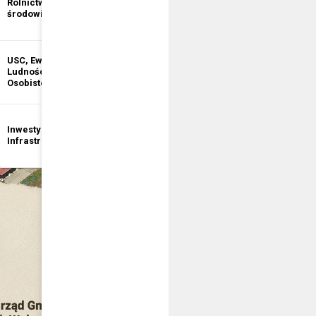
Rolnictwo i ochrona
informacji
środowiska
publicznej
USC, Ewidencja
Ewidencja
Ludności, Dowody
Działalności
Osobiste
Gospodarczej
Inwestycje i
Bezpieczeństwo
Infrastruktura
publiczne