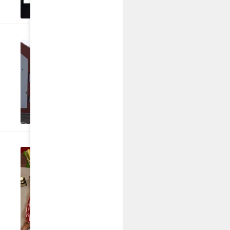
czwartek, 06 kwietnia 2023
Uroczyste otwarcie n
Podstawowej im. Bohat
Czastarach.
CZYTAJ DALEJ
piątek, 17 marca 2023
Gminny Turniej Wiedzy
CZYTAJ DALEJ