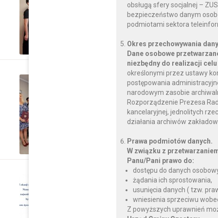
obsługą sfery socjalnej – ZU
Gratulacje!!!
bezpieczeństwo danym osobo
podmiotami sektora teleinfo
CZYTAJ DALEJ
Okres przechowywania dany
Dane osobowe przetwarzane
niezbędny do realizacji celu
określonymi przez ustawy ko
czwartek, 29 czerwca 2023
postępowania administracyjnego
narodowym zasobie archiwalnym
W Czastarach powierz
Rozporządzenie Prezesa Rady M
Dyrektorom Szkół i Pr
kancelaryjnej, jednolitych rz
działania archiwów zakładow
CZYTAJ DALEJ
Prawa podmiotów danych.
W związku z przetwarzanie
Panu/Pani prawo do:
dostępu do danych osobowy
piątek, 23 czerwca 2023
żądania ich sprostowania,
usunięcia danych ( tzw. pr
Zakończenie roku szk
wniesienia sprzeciwu wobe
Z powyższych uprawnień można