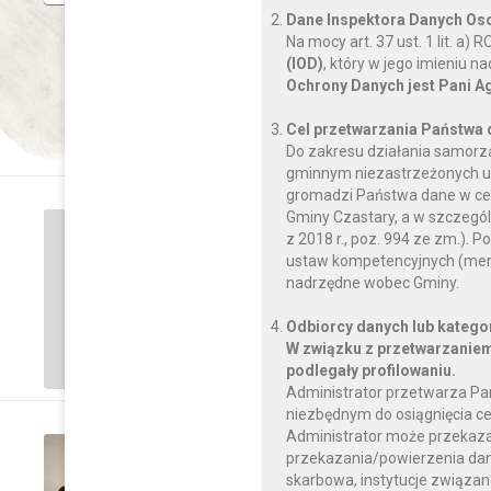
Dane Inspektora Danych O
Na mocy art. 37 ust. 1 lit. a
(IOD)
, który w jego imieniu 
Ochrony Danych jest Pani A
Cel przetwarzania Państwa
Do zakresu działania samorz
gminnym niezastrzeżonych us
gromadzi Państwa dane w celu
Gminy Czastary, a w szczegól
wtorek, 05 września 2023
z 2018 r., poz. 994 ze zm.)
Rozpoczęcie roku szk
ustaw kompetencyjnych (mery
nadrzędne wobec Gminy.
CZYTAJ DALEJ
Odbiorcy danych lub katego
W związku z przetwarzaniem
podlegały profilowaniu.
Administrator przetwarza Pa
niezbędnym do osiągnięcia ce
Administrator może przekaz
piątek, 14 lipca 2023
O
przekazania/powierzenia dany
skarbowa, instytucje związan
Kolejny szczebel awa