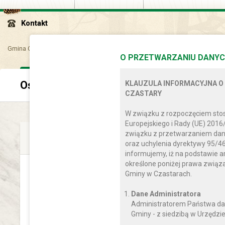
Kontakt
Gmina Czastary
Aktualności
Oświata
O PRZETWARZANIU DANYC
Oświata
KLAUZULA INFORMACYJNA O
CZASTARY
W związku z rozpoczęciem sto
Europejskiego i Rady (UE) 2016
związku z przetwarzaniem dan
śr
Oświata
08.11.2023
oraz uchylenia dyrektywy 95/46
informujemy, iż na podstawie a
określone poniżej prawa zwią
Turniej FIFA 23
Gminy w Czastarach.
Dane Administratora
CZYTAJ DALEJ
Administratorem Państwa da
Gminy - z siedzibą w Urzędzie