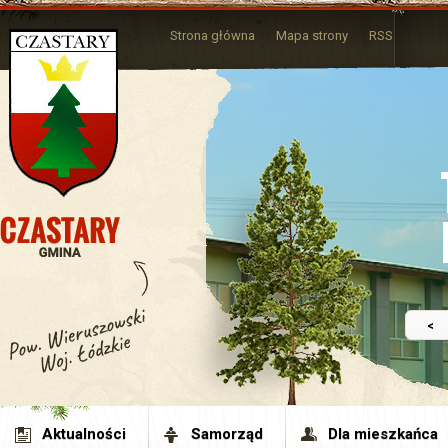
Strona główna
Mapa strony
RSS
<
Aktualności
Samorząd
Dla mieszkańca