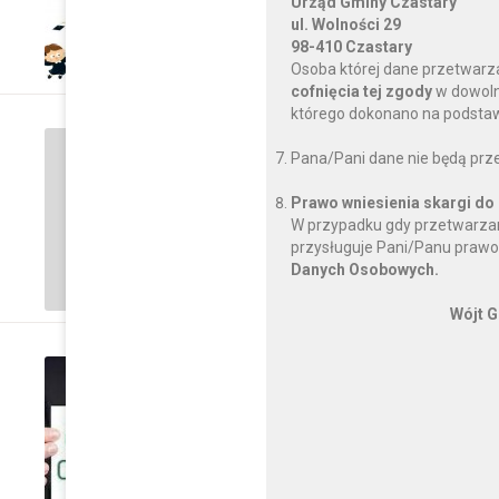
Urząd Gminy Czastary
CZYTAJ DALEJ
ul. Wolności 29
98-410 Czastary
Osoba której dane przetwarz
cofnięcia tej zgody
w dowoln
którego dokonano na podstawi
poniedziałek, 22 maja 2023
Pana/Pani dane nie będą prz
Drodzy Ósmoklasiści !!
Prawo wniesienia skargi do
W przypadku gdy przetwarzan
CZYTAJ DALEJ
przysługuje Pani/Panu prawo
Danych Osobowych.
Wójt G
wtorek, 16 maja 2023
Ogłoszenie o konkursa
placówek oświatowych
CZYTAJ DALEJ