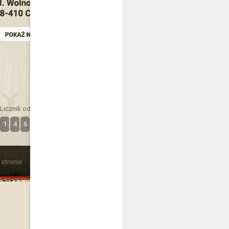
Licznik odwiedzin
1
4
6
3
8
7
4
7