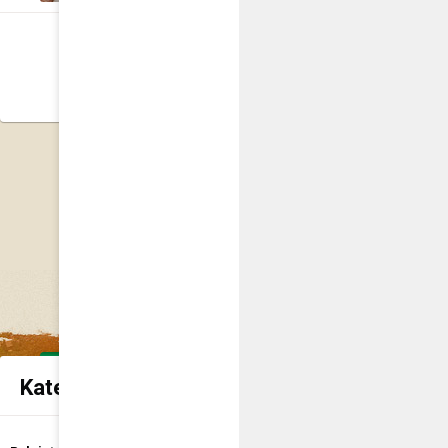
‹
1
2
3
4
5
.
Kategorie spraw urzędowych
Udostępnienie