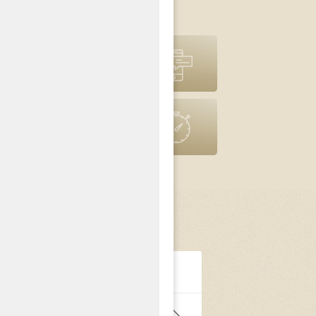
pomoc prawna
Powiadomienia
SMS
Poprzednia
wersja strony