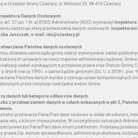
zedszkole Samorządowe w Czastarach
bą w Urzędzie Gminy Czastary, ul. Wolności 29, 98-410 Czastary.
 Szkolna 5a, 98-410 Czastary
Tel. 62 784 64 63
Inspektora Danych Osobowych
l przedszkole.czastary@o2.pl
y art. 37 ust. 1 lit. a) RODO Administrator (ADO) wyznaczył
Inspektora
mieniu nadzoruje sferę przetwarzania danych osobowych.
Inspektorem 
zka Juszczak, e-mail: ido@czastary.pl
zetwarzania Państwa danych osobowych
resu działania samorządu gminy należy wykonywanie zadań publiczny
trzeżonych ustawami na rzecz organów administracji rządowej. Gmin
 realizacji zadań wynikających z przepisów prawa oraz Statutu Gminy C
 z dnia 8 marca 1990 r. o samorządzie gminnym (Dz. U. z 2018 r., poz.
arzania Państwa danych wynika z szeregu ustaw kompetencyjnych (m
zleconych przez instytucje nadrzędne wobec Gminy.
cy danych lub kategorie odbiorców danych.
zku z przetwarzaniem danych w celach wskazanych w pkt 3, Państw
owaniu.
strator przetwarza Pana/Pani dane osobowe w ściśle określonym, mi
ięcia celu, o którym mowa powyżej. W szczególności sytuacjach Admini
zać/powierzyć Pana/Pani dane innym podmiotom. Podstawą przekaza
sy prawa (np. wymiar sprawiedliwości, administracja skarbowa, instytu