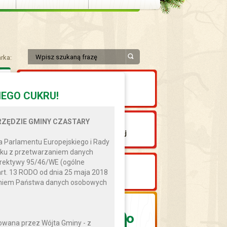
rka:
EGO CUKRU!
ZĘDZIE GMINY CZASTARY
 Parlamentu Europejskiego i Rady
ązku z przetwarzaniem danych
yrektywy 95/46/WE (ogólne
art. 13 RODO od dnia 25 maja 2018
zaniem Państwa danych osobowych
7
0
°
wana przez Wójta Gminy - z