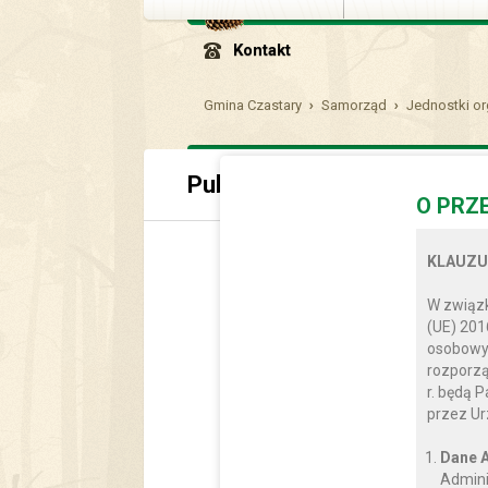
Kontakt
Gmina Czastary
Samorząd
Jednostki or
Publiczne Przedszkole Sa
O PRZ
KLAUZU
W związk
(UE) 201
osobowyc
rozporzą
r. będą 
przez Ur
Dane A
Admini