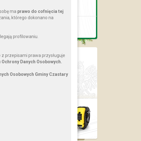
Biblioteka Publiczna
Gminy Czastary
osobę ma
prawo do cofnięcia tej
nia, którego dokonano na
Gminny Ośrodek
Pomocy Społecznej
egają profilowaniu.
 z przepisami prawa przysługuje
BIP
 Ochrony Danych Osobowych.
Dziennik Ustaw
Monitor Polski
anych Osobowych Gminy Czastary
ePUAP
Prawo lokalne
Plan
zagospodarowania
przestrzennego
›