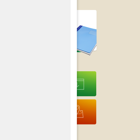
Strategia Rozwoju
Gminy Czastary
na lata 2014-2020
›
Druki do
pobrania
Interaktywna
Mapa
Nieodpłatna