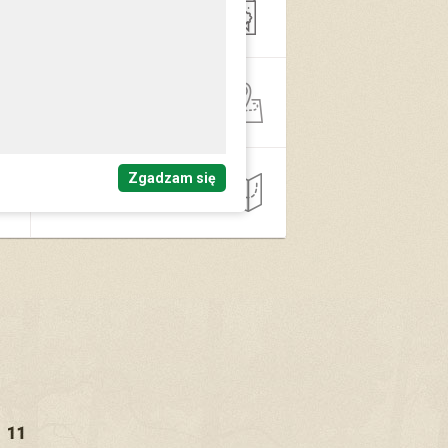
Oświata
Gospodarka
przestrzenna
Zgadzam się
Inne