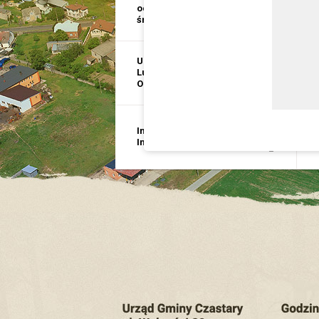
ochrona
i
środowiska
p
USC, Ewidencja
E
Ludności, Dowody
D
Osobiste
G
Inwestycje i
B
Infrastruktura
p