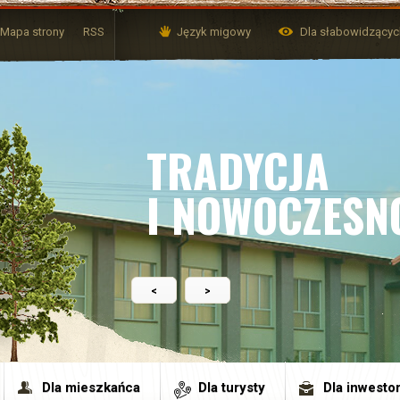
Mapa strony
RSS
Język migowy
Dla słabowidzący
TRADYCJA
I NOWOCZESN
<
>
Dla mieszkańca
Dla turysty
Dla inwesto