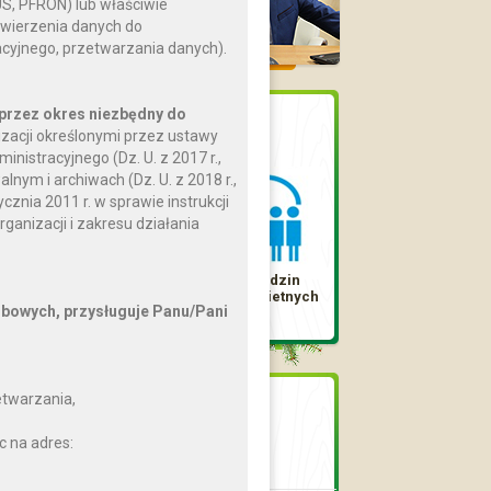
US, PFRON) lub właściwie
ierzenia danych do
acyjnego, przetwarzania danych).
przez okres niezbędny do
Dostępne karty
zacji określonymi przez ustawy
nistracyjnego (Dz. U. z 2017 r.,
lnym i archiwach (Dz. U. z 2018 r.,
znia 2011 r. w sprawie instrukcji
ganizacji i zakresu działania
Karta Dużej
Karta Rodzin
Rodziny
Wielodzietnych
bowych, przysługuje Panu/Pani
etwarzania,
Jednostki
organizacyjne
c na adres:
Gminny Ośrodek Kultury