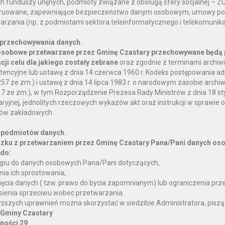
ch funduszy unijnych, podmioty związane z obsługą sfery socjalnej – Z
ruowane, zapewniające bezpieczeństwo danym osobowym, umowy pow
arzania (np. z podmiotami sektora teleinformatycznego i telekomunik
 przechowywania danych.
sobowe przetwarzane przez Gminę Czastary przechowywane będą 
acji celu dla jakiego zostały zebrane
oraz zgodnie z terminami archiwi
encyjne lub ustawę z dnia 14 czerwca 1960 r. Kodeks postępowania admi
57 ze zm.) i ustawę z dnia 14 lipca 1983 r. o narodowym zasobie archiwa
17 ze zm.), w tym Rozporządzenie Prezesa Rady Ministrów z dnia 18 styc
ryjnej, jednolitych rzeczowych wykazów akt oraz instrukcji w sprawie or
ów zakładowych.
 podmiotów danych.
zku z przetwarzaniem przez Gminę Czastary Pana/Pani danych oso
do:
ępu do danych osobowych Pana/Pani dotyczących,
nia ich sprostowania,
ięcia danych ( tzw. prawo do bycia zapomnianym) lub ograniczenia prz
sienia sprzeciwu wobec przetwarzania.
ższych uprawnień można skorzystać w siedzibie Administratora, piszą
 Gminy Czastary
lności 29