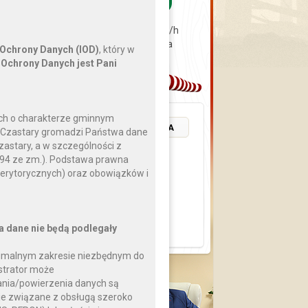
sierpnia
0 km/h
2026
0 hPa
 Ochrony Danych (IOD)
, który w
Ochrony Danych jest Pani
ch o charakterze gminnym
POZOSTAŁE WYDARZENIA
a Czastary gromadzi Państwa dane
zastary, a w szczególności z
 994 ze zm.). Podstawa prawna
erytorycznych) oraz obowiązków i
a dane nie będą podlegały
nimalnym zakresie niezbędnym do
strator może
nia/powierzenia danych są
Pytanie
cje związane z obsługą szeroko
do Wójta