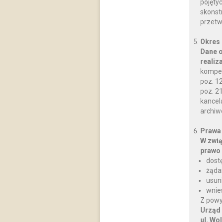
pojęty
skonst
przetw
Okres
Dane o
realiz
kompet
poz. 12
poz. 2
kancela
archiw
Prawa
W zwią
prawo 
dost
żąda
usun
wnie
Z powy
Urząd
ul. Wo