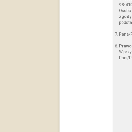
98-410
Osoba 
zgody
podsta
Pana/P
Prawo 
W przy
Pani/P