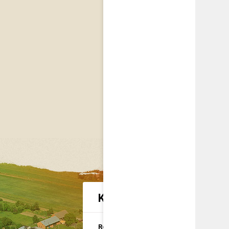
Kategorie spraw urzędow
Rolnictwo i
U