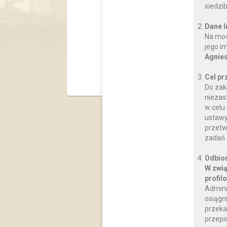
Publiczne Pr
siedzi
ul.
Dane 
e-mai
Na moc
jego i
Agnies
Cel pr
Do zak
niezas
w celu
ustawy
przetw
zadań 
Odbior
W zwią
profil
Admini
osiągn
przeka
przepi