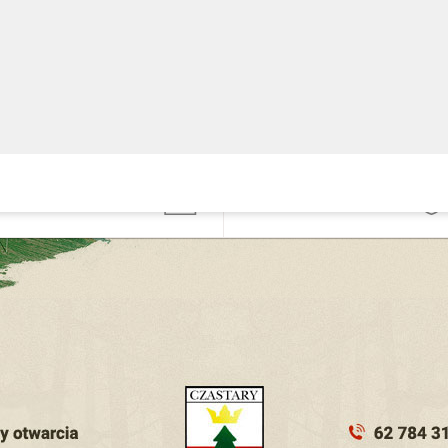
Gminny Ośrodek
nformacji
Pomocy Społecznej
ublicznej
widencja
Podatki, opłaty i
ziałalności
umorzenia
ospodarczej
ezpieczeństwo
Zgłoś problem
ubliczne