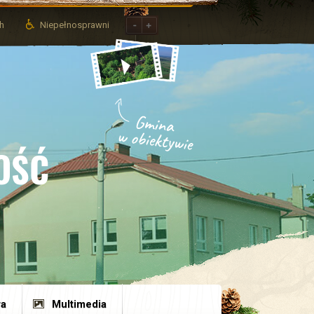
ch
Niepełnosprawni
OŚĆ
ra
Multimedia