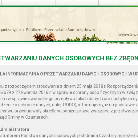
ganizacyjne
Publiczne Przedszkole Samorządowe
Wyszukiwa
morządowe
ETWARZANIU DANYCH OSOBOWYCH BEZ ZBĘDN
LA INFORMACYJNA O PRZETWARZANIU DANYCH OSOBOWYCH W UR
u z rozpoczęciem stosowania z dniem 25 maja 2018 r. Rozporządzenia
6/679 z 27 kwietnia 2016 r. w sprawie ochrony osób fizycznych w zwi
h i w sprawie swobodnego przepływu takich danych oraz uchylenia d
dzenie o ochronie danych, dalej: RODO), informujemy, iż na podstawie 
Państwu przysługiwały określone poniżej prawa związane z przetwar
ząd Gminy w Czastarach.
dministratora
stratorem Państwa danych osobowych jest Gmina Czastary reprezento