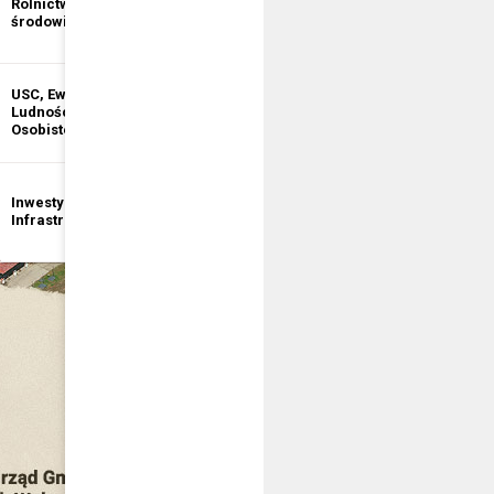
Rolnictwo i ochrona
informacji
środowiska
publicznej
USC, Ewidencja
Ewidencja
Ludności, Dowody
Działalności
Osobiste
Gospodarczej
Inwestycje i
Bezpieczeństwo
Infrastruktura
publiczne