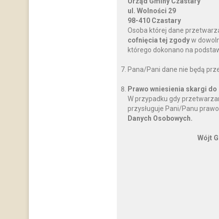
Urząd Gminy Czastary
ul. Wolności 29
98-410 Czastary
Osoba której dane przetwarz
cofnięcia tej zgody
w dowoln
którego dokonano na podstawi
Pana/Pani dane nie będą prz
Prawo wniesienia skargi do
W przypadku gdy przetwarzan
przysługuje Pani/Panu prawo
Danych Osobowych.
Wójt G