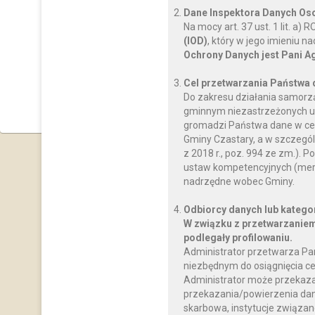
Dane Inspektora Danych O
Na mocy art. 37 ust. 1 lit. a
(IOD)
, który w jego imieniu 
Oddział Przedszkolny w Rados
Ochrony Danych jest Pani A
Radostów Pierwszy 53, 98-4
Tel. 62 -784 30 28
Cel przetwarzania Państwa
e-mail radostowsp@w
Do zakresu działania samorz
gminnym niezastrzeżonych us
gromadzi Państwa dane w celu
Gminy Czastary, a w szczegól
z 2018 r., poz. 994 ze zm.)
ustaw kompetencyjnych (mery
nadrzędne wobec Gminy.
Odbiorcy danych lub katego
W związku z przetwarzaniem
podlegały profilowaniu.
Administrator przetwarza Pa
niezbędnym do osiągnięcia ce
Administrator może przekaz
przekazania/powierzenia dany
skarbowa, instytucje związan