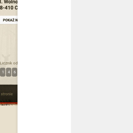
Licznik odwiedzin
1
4
6
3
4
0
8
8