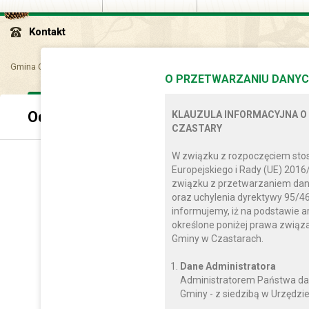
Kontakt
Gmina Czastary
Sam..
Jed..
Oddział Przedszkolny w Radostowie P
O PRZETWARZANIU DANYC
Oddział Przedszkolny w Radostowie Pi
KLAUZULA INFORMACYJNA O
CZASTARY
W związku z rozpoczęciem sto
Europejskiego i Rady (UE) 2016
związku z przetwarzaniem dan
oraz uchylenia dyrektywy 95/46
informujemy, iż na podstawie a
określone poniżej prawa zwią
Gminy w Czastarach.
Dane Administratora
Administratorem Państwa da
Gminy - z siedzibą w Urzędzie