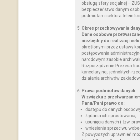
obsługą sfery socjalnej – ZU
bezpieczeństwo danym osobo
podmiotami sektora teleinfo
Okres przechowywania dany
Dane osobowe przetwarzane
niezbędny do realizacji celu
określonymi przez ustawy ko
postępowania administracyjnego
narodowym zasobie archiwalnym
Rozporządzenie Prezesa Rady M
kancelaryjnej, jednolitych rz
działania archiwów zakładow
Prawa podmiotów danych.
W związku z przetwarzanie
Panu/Pani prawo do:
dostępu do danych osobowy
żądania ich sprostowania,
usunięcia danych ( tzw. pr
wniesienia sprzeciwu wobe
Z powyższych uprawnień można