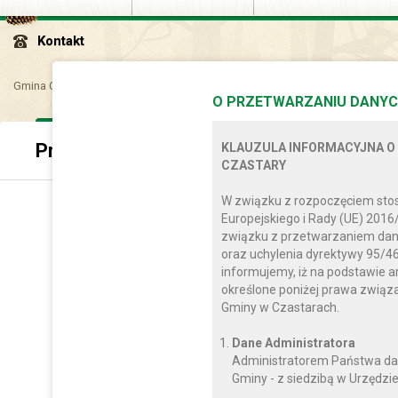
Kontakt
Gmina Czastary
Samorząd
Opracowania, strategie i plany
O PRZETWARZANIU DANYC
Przydatne dokumenty
KLAUZULA INFORMACYJNA O
CZASTARY
W związku z rozpoczęciem sto
Europejskiego i Rady (UE) 2016
związku z przetwarzaniem dan
oraz uchylenia dyrektywy 95/46
informujemy, iż na podstawie a
określone poniżej prawa zwią
Gminy w Czastarach.
Dane Administratora
Administratorem Państwa da
Gminy - z siedzibą w Urzędzie