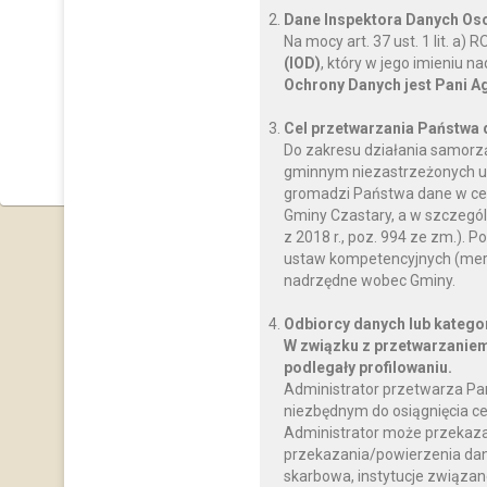
Dane Inspektora Danych O
Na mocy art. 37 ust. 1 lit. a
(IOD)
, który w jego imieniu 
Ochrony Danych jest Pani A
Cel przetwarzania Państwa
Do zakresu działania samorz
gminnym niezastrzeżonych us
gromadzi Państwa dane w celu
Gminy Czastary, a w szczegól
z 2018 r., poz. 994 ze zm.)
ustaw kompetencyjnych (mery
nadrzędne wobec Gminy.
Odbiorcy danych lub katego
W związku z przetwarzaniem
podlegały profilowaniu.
Administrator przetwarza Pa
niezbędnym do osiągnięcia ce
Administrator może przekaz
przekazania/powierzenia dany
skarbowa, instytucje związan