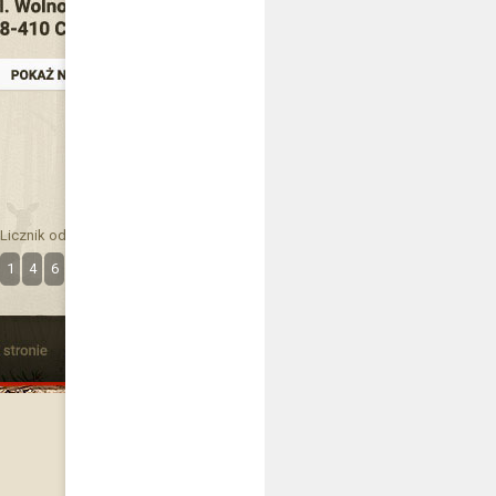
Licznik odwiedzin
1
4
6
3
6
8
2
7