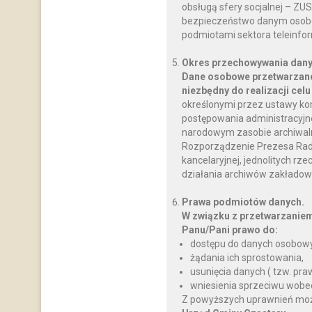
obsługą sfery socjalnej – ZU
bezpieczeństwo danym osobo
podmiotami sektora teleinfo
Okres przechowywania dany
Dane osobowe przetwarzane
niezbędny do realizacji celu
określonymi przez ustawy ko
postępowania administracyjnego
narodowym zasobie archiwalnym
Rozporządzenie Prezesa Rady M
kancelaryjnej, jednolitych rz
działania archiwów zakładow
Prawa podmiotów danych.
W związku z przetwarzanie
Panu/Pani prawo do:
dostępu do danych osobowy
żądania ich sprostowania,
usunięcia danych ( tzw. pr
wniesienia sprzeciwu wobe
Z powyższych uprawnień można