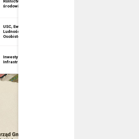
Rolnictwo i ochrona
informacji
środowiska
publicznej
USC, Ewidencja
Ewidencja
Ludności, Dowody
Działalności
Osobiste
Gospodarczej
Inwestycje i
Bezpieczeństwo
Infrastruktura
publiczne