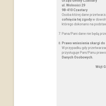
Urząd Gminy Czastary
ul. Wolności 29
98-410 Czastary
Osoba której dane przetwarz
cofnięcia tej zgody
w dowoln
którego dokonano na podstawi
Pana/Pani dane nie będą prz
Prawo wniesienia skargi do
W przypadku gdy przetwarzan
przysługuje Pani/Panu prawo
Danych Osobowych.
Wójt G