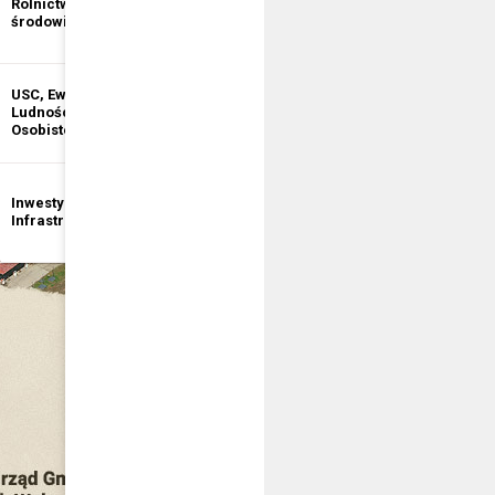
Rolnictwo i ochrona
informacji
środowiska
publicznej
USC, Ewidencja
Ewidencja
Ludności, Dowody
Działalności
Osobiste
Gospodarczej
Inwestycje i
Bezpieczeństwo
Infrastruktura
publiczne