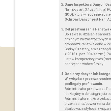
Dane Inspektora Danych O
Na mocy art. 37 ust. 1 lit. a
(IOD)
, który w jego imieniu 
Ochrony Danych jest Pani A
Cel przetwarzania Państwa
Do zakresu działania samorz
gminnym niezastrzeżonych us
gromadzi Państwa dane w celu
Gminy Czastary, a w szczegól
z 2018 r., poz. 994 ze zm.)
ustaw kompetencyjnych (mery
nadrzędne wobec Gminy.
Odbiorcy danych lub katego
W związku z przetwarzaniem
podlegały profilowaniu.
Administrator przetwarza Pa
niezbędnym do osiągnięcia ce
Administrator może przekaz
przekazania/powierzenia dany
skarbowa, instytucje związan