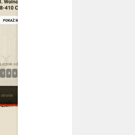
Licznik odwiedzin
1
4
6
3
2
1
8
2