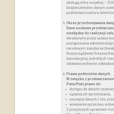
obsługą sfery socjalnej – ZU
bezpieczeństwo danym osobo
podmiotami sektora teleinfo
Okres przechowywania dany
Dane osobowe przetwarzane
niezbędny do realizacji celu
określonymi przez ustawy ko
postępowania administracyjnego
narodowym zasobie archiwalnym
Rozporządzenie Prezesa Rady M
kancelaryjnej, jednolitych rz
działania archiwów zakładow
Prawa podmiotów danych.
W związku z przetwarzanie
Panu/Pani prawo do:
dostępu do danych osobowy
żądania ich sprostowania,
usunięcia danych ( tzw. pr
wniesienia sprzeciwu wobe
Z powyższych uprawnień można