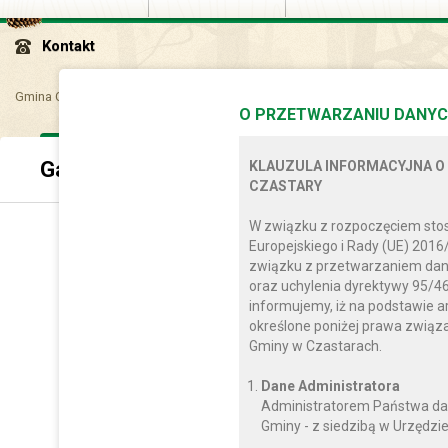
Kontakt
Gmina Czastary
Multimedia
Gazeta Gminna – Wieści Gminne i inne
O PRZETWARZANIU DANYC
Gazeta Gminna – Wieści Gminne i inne
KLAUZULA INFORMACYJNA O
CZASTARY
W związku z rozpoczęciem sto
Europejskiego i Rady (UE) 2016
związku z przetwarzaniem dan
oraz uchylenia dyrektywy 95/46
informujemy, iż na podstawie a
określone poniżej prawa zwią
Gminy w Czastarach.
Dane Administratora
Administratorem Państwa da
Gminy - z siedzibą w Urzędzie