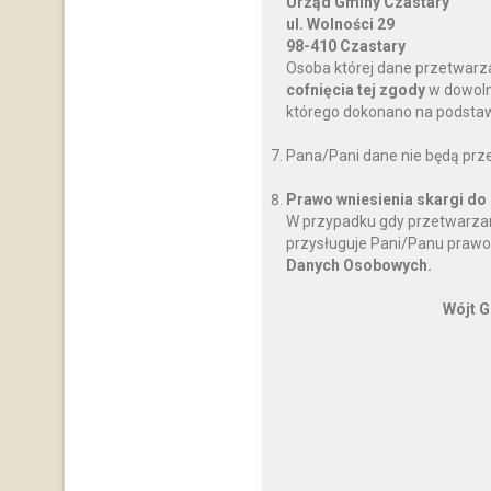
Urząd Gminy Czastary
ul. Wolności 29
98-410 Czastary
Osoba której dane przetwarz
cofnięcia tej zgody
w dowoln
którego dokonano na podstawi
Pana/Pani dane nie będą prz
Prawo wniesienia skargi do
W przypadku gdy przetwarzan
przysługuje Pani/Panu prawo
Danych Osobowych.
Wójt G