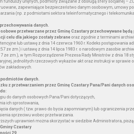
ch funduszy unijnych, podmioty związane z obsługą sfery socjalnej – Z
ruowane, zapewniające bezpieczeństwo danym osobowym, umowy pow
arzania (np. z podmiotami sektora teleinformatycznego i telekomunik
 przechowywania danych.
sobowe przetwarzane przez Gminę Czastary przechowywane będą 
acji celu dla jakiego zostały zebrane
oraz zgodnie z terminami archiwi
encyjne lub ustawę z dnia 14 czerwca 1960 r. Kodeks postępowania admi
57 ze zm.) i ustawę z dnia 14 lipca 1983 r. o narodowym zasobie archiwa
17 ze zm.), w tym Rozporządzenie Prezesa Rady Ministrów z dnia 18 styc
ryjnej, jednolitych rzeczowych wykazów akt oraz instrukcji w sprawie or
ów zakładowych.
 podmiotów danych.
zku z przetwarzaniem przez Gminę Czastary Pana/Pani danych oso
do:
ępu do danych osobowych Pana/Pani dotyczących,
nia ich sprostowania,
ięcia danych ( tzw. prawo do bycia zapomnianym) lub ograniczenia prz
sienia sprzeciwu wobec przetwarzania.
ższych uprawnień można skorzystać w siedzibie Administratora, piszą
 Gminy Czastary
lności 29