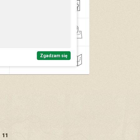
Oświata
Gospodarka
przestrzenna
Zgadzam się
Inne