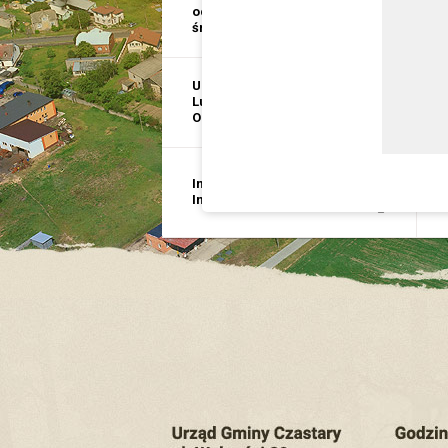
ochrona
i
środowiska
p
USC, Ewidencja
E
Ludności, Dowody
D
Osobiste
G
Inwestycje i
B
Infrastruktura
p