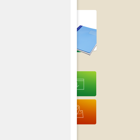
Strategia Rozwoju
Gminy Czastary
na lata 2014-2020
›
Druki do
pobrania
Interaktywna
Mapa
Nieodpłatna