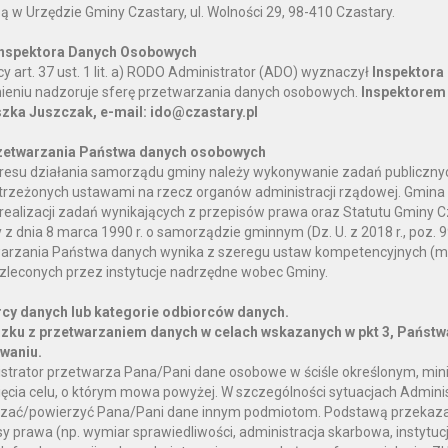
bą w Urzędzie Gminy Czastary, ul. Wolności 29, 98-410 Czastary.
Inspektora Danych Osobowych
y art. 37 ust. 1 lit. a) RODO Administrator (ADO) wyznaczył
Inspektora
mieniu nadzoruje sferę przetwarzania danych osobowych.
Inspektorem 
zka Juszczak, e-mail: ido@czastary.pl
zetwarzania Państwa danych osobowych
resu działania samorządu gminy należy wykonywanie zadań publiczny
trzeżonych ustawami na rzecz organów administracji rządowej. Gmin
 realizacji zadań wynikających z przepisów prawa oraz Statutu Gminy C
 z dnia 8 marca 1990 r. o samorządzie gminnym (Dz. U. z 2018 r., poz.
arzania Państwa danych wynika z szeregu ustaw kompetencyjnych (m
zleconych przez instytucje nadrzędne wobec Gminy.
cy danych lub kategorie odbiorców danych.
zku z przetwarzaniem danych w celach wskazanych w pkt 3, Państw
owaniu.
strator przetwarza Pana/Pani dane osobowe w ściśle określonym, mi
ięcia celu, o którym mowa powyżej. W szczególności sytuacjach Admini
zać/powierzyć Pana/Pani dane innym podmiotom. Podstawą przekaza
sy prawa (np. wymiar sprawiedliwości, administracja skarbowa, instytu