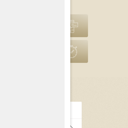
pomoc prawna
Powiadomienia
SMS
Poprzednia
wersja strony