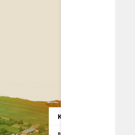
Kategorie spraw urzędow
Rolnictwo i
U