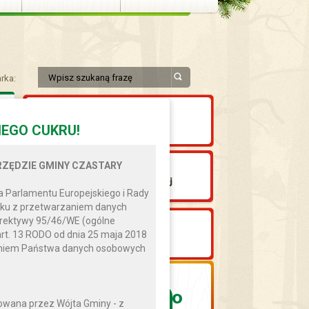
rka:
EGO CUKRU!
ZĘDZIE GMINY CZASTARY
 Parlamentu Europejskiego i Rady
ązku z przetwarzaniem danych
yrektywy 95/46/WE (ogólne
art. 13 RODO od dnia 25 maja 2018
zaniem Państwa danych osobowych
9
0
°
wana przez Wójta Gminy - z