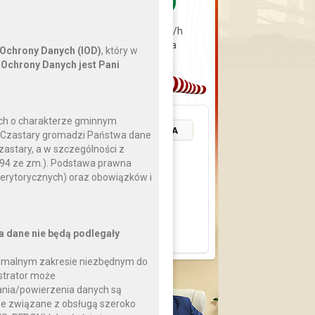
sierpnia
0 km/h
2026
0 hPa
 Ochrony Danych (IOD)
, który w
Ochrony Danych jest Pani
ch o charakterze gminnym
POZOSTAŁE WYDARZENIA
a Czastary gromadzi Państwa dane
zastary, a w szczególności z
 994 ze zm.). Podstawa prawna
erytorycznych) oraz obowiązków i
a dane nie będą podlegały
nimalnym zakresie niezbędnym do
strator może
nia/powierzenia danych są
Pytanie
cje związane z obsługą szeroko
do Wójta