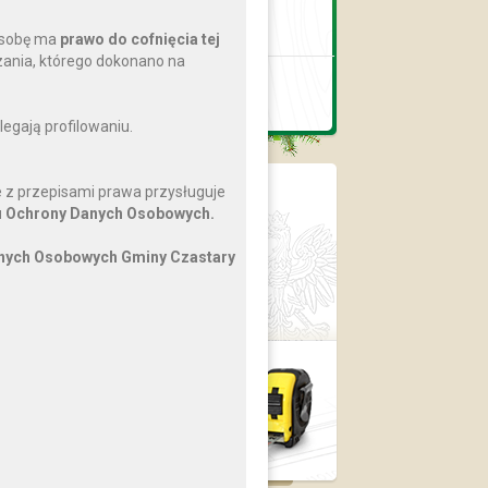
Biblioteka Publiczna
Gminy Czastary
osobę ma
prawo do cofnięcia tej
nia, którego dokonano na
Gminny Ośrodek
Pomocy Społecznej
egają profilowaniu.
 z przepisami prawa przysługuje
BIP
 Ochrony Danych Osobowych.
Dziennik Ustaw
Monitor Polski
anych Osobowych Gminy Czastary
ePUAP
Prawo lokalne
Plan
zagospodarowania
przestrzennego
›