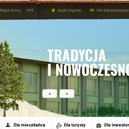
Mapa strony
RSS
Język migowy
Dla słabowidzący
TRADYCJA
I NOWOCZESN
<
>
Dla mieszkańca
Dla turysty
Dla inwesto