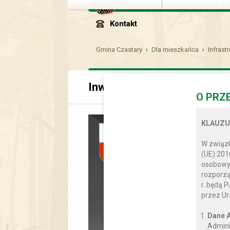
Kontakt
Gmina Czastary
Dla mieszkańca
Infrast
Inwestycje gminne 2013 - 
O PRZ
KLAUZU
W związk
(UE) 201
osobowyc
rozporzą
r. będą 
przez Ur
Dane A
Admini