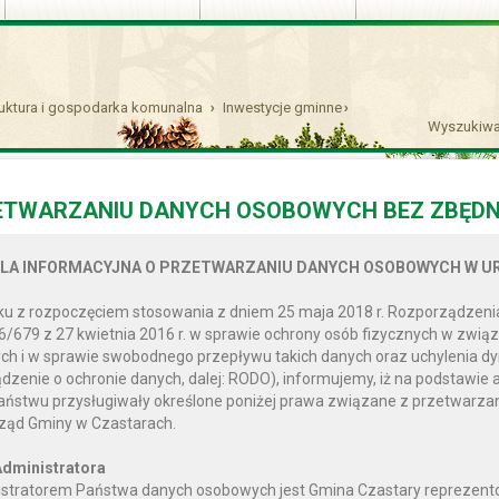
ruktura i gospodarka komunalna
Inwestycje gminne
Wyszukiwa
2017
ETWARZANIU DANYCH OSOBOWYCH BEZ ZBĘDN
LA INFORMACYJNA O PRZETWARZANIU DANYCH OSOBOWYCH W UR
u z rozpoczęciem stosowania z dniem 25 maja 2018 r. Rozporządzenia
6/679 z 27 kwietnia 2016 r. w sprawie ochrony osób fizycznych w zwi
h i w sprawie swobodnego przepływu takich danych oraz uchylenia d
dzenie o ochronie danych, dalej: RODO), informujemy, iż na podstawie 
Państwu przysługiwały określone poniżej prawa związane z przetwar
ząd Gminy w Czastarach.
dministratora
stratorem Państwa danych osobowych jest Gmina Czastary reprezento