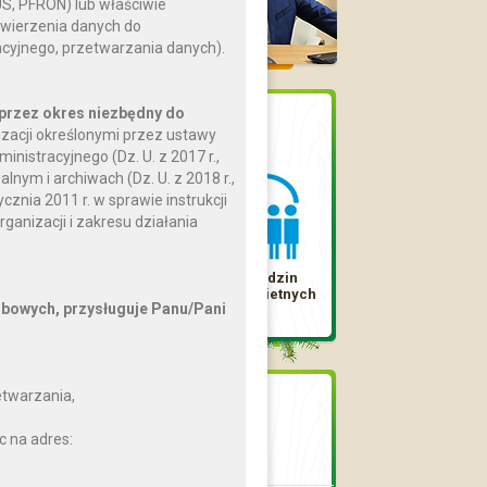
US, PFRON) lub właściwie
ierzenia danych do
acyjnego, przetwarzania danych).
przez okres niezbędny do
Dostępne karty
zacji określonymi przez ustawy
nistracyjnego (Dz. U. z 2017 r.,
lnym i archiwach (Dz. U. z 2018 r.,
znia 2011 r. w sprawie instrukcji
ganizacji i zakresu działania
Karta Dużej
Karta Rodzin
Rodziny
Wielodzietnych
bowych, przysługuje Panu/Pani
etwarzania,
Jednostki
organizacyjne
c na adres:
Gminny Ośrodek Kultury