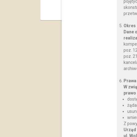
pojęty
skonst
przetw
Okres
Dane o
realiz
kompet
poz. 12
poz. 2
kancela
archiw
Prawa
W zwią
prawo 
dost
żąda
usun
wnie
Z powy
Urząd
ul. Wo