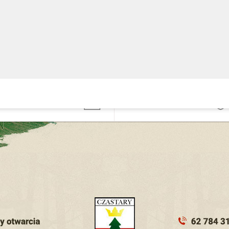
Gminny Ośrodek
nformacji
Pomocy Społecznej
ublicznej
widencja
Podatki, opłaty i
ziałalności
umorzenia
ospodarczej
ezpieczeństwo
Zgłoś problem
ubliczne