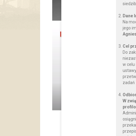
siedzi
Dane 
Na moc
jego i
Agnies
Cel pr
Do zak
niezas
w celu
ustawy
przetw
zadań 
Odbior
W zwią
profil
Admini
osiągn
przeka
przepi