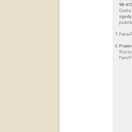
98-410
Osoba 
zgody
podsta
Pana/P
Prawo 
W przy
Pani/P