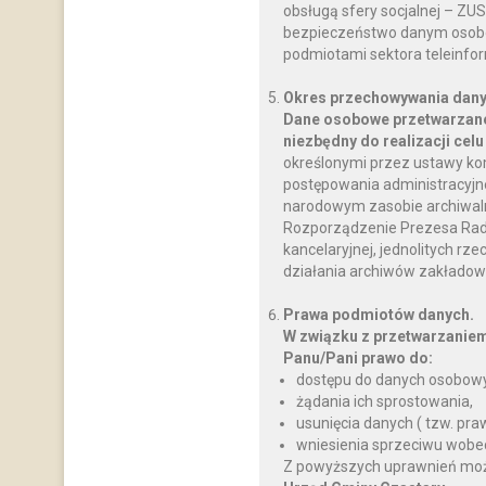
obsługą sfery socjalnej – ZU
bezpieczeństwo danym osobo
podmiotami sektora teleinfo
Okres przechowywania dany
Dane osobowe przetwarzane
niezbędny do realizacji celu
określonymi przez ustawy ko
postępowania administracyjnego
narodowym zasobie archiwalnym
Rozporządzenie Prezesa Rady M
kancelaryjnej, jednolitych rz
działania archiwów zakładow
Prawa podmiotów danych.
W związku z przetwarzanie
Panu/Pani prawo do:
dostępu do danych osobowy
żądania ich sprostowania,
usunięcia danych ( tzw. pr
wniesienia sprzeciwu wobe
Z powyższych uprawnień można