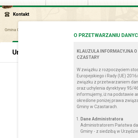
Kontakt
Gmina Czastary
Kontakt
Kontakt z
Urzędem Gminy
O PRZETWARZANIU DANYC
Urzędem Gminy
KLAUZULA INFORMACYJNA O
CZASTARY
W związku z rozpoczęciem sto
Urząd Gminy w Czast
Europejskiego i Rady (UE) 2016
ul. Wolności 29, 98-410 
związku z przetwarzaniem dan
E-mail:ug@czastary
oraz uchylenia dyrektywy 95/46
Telefon: (62) 784-31
informujemy, iż na podstawie a
Faks:(62) 784-31-
określone poniżej prawa zwią
https://www.archiwum.cza
Gminy w Czastarach.
Dane Administratora
Administratorem Państwa da
Gminy - z siedzibą w Urzędzie