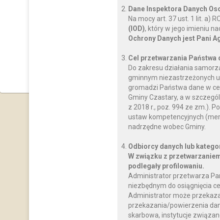
Dane Inspektora Danych O
Na mocy art. 37 ust. 1 lit. a
(IOD)
, który w jego imieniu 
Ochrony Danych jest Pani A
Cel przetwarzania Państwa
Do zakresu działania samorz
gminnym niezastrzeżonych us
gromadzi Państwa dane w celu
Gminy Czastary, a w szczegól
z 2018 r., poz. 994 ze zm.)
ustaw kompetencyjnych (mery
nadrzędne wobec Gminy.
Odbiorcy danych lub katego
W związku z przetwarzaniem
podlegały profilowaniu.
Administrator przetwarza Pa
niezbędnym do osiągnięcia ce
Administrator może przekaz
przekazania/powierzenia dany
skarbowa, instytucje związan