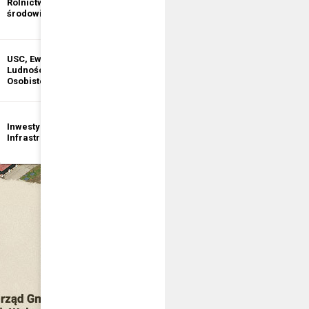
Rolnictwo i ochrona
informacji
środowiska
publicznej
USC, Ewidencja
Ewidencja
Ludności, Dowody
Działalności
Osobiste
Gospodarczej
Inwestycje i
Bezpieczeństwo
Infrastruktura
publiczne