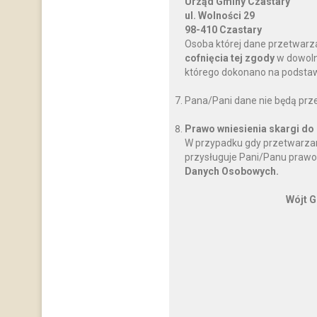
Urząd Gminy Czastary
ul. Wolności 29
98-410 Czastary
Osoba której dane przetwarz
cofnięcia tej zgody
w dowoln
którego dokonano na podstawi
Pana/Pani dane nie będą prz
Prawo wniesienia skargi do
W przypadku gdy przetwarzan
przysługuje Pani/Panu prawo
Danych Osobowych.
Wójt G