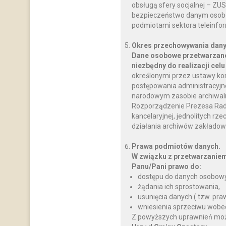
obsługą sfery socjalnej – ZU
bezpieczeństwo danym osobo
podmiotami sektora teleinfo
Okres przechowywania dany
Dane osobowe przetwarzane
niezbędny do realizacji celu
określonymi przez ustawy ko
postępowania administracyjnego
narodowym zasobie archiwalnym
Rozporządzenie Prezesa Rady M
kancelaryjnej, jednolitych rz
działania archiwów zakładow
Prawa podmiotów danych.
W związku z przetwarzanie
Panu/Pani prawo do:
dostępu do danych osobowy
żądania ich sprostowania,
usunięcia danych ( tzw. pr
wniesienia sprzeciwu wobe
Z powyższych uprawnień można