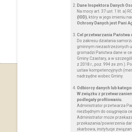
Przedstawiciele Urzędu Gminy
Dane Inspektora Danych O
Wiesław Bednarek – Sekretarz 
Na mocy art. 37 ust. 1 lit. a
Elżbieta Augustyniak – Skarbnik
(IOD)
, który w jego imieniu 
Magdalena Wabnic – Inspektor ds. rady
Ochrony Danych jest Pani A
Barbara Wolna - Inspektor ds. 
Cel przetwarzania Państwa
Strategia Rozwoju Gminy Czastary na lata 20
Do zakresu działania samorz
gminnym niezastrzeżonych us
gromadzi Państwa dane w celu
Gminy Czastary, a w szczegól
z 2018 r., poz. 994 ze zm.)
ustaw kompetencyjnych (mery
nadrzędne wobec Gminy.
Odbiorcy danych lub katego
W związku z przetwarzaniem
podlegały profilowaniu.
Administrator przetwarza Pa
niezbędnym do osiągnięcia ce
Administrator może przekaz
przekazania/powierzenia dany
skarbowa, instytucje związan