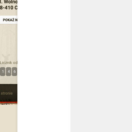
Licznik odwiedzin
1
4
6
3
3
9
7
4