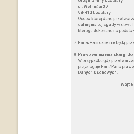
Urząd Gminy Czastary
ul. Wolności 29
98-410 Czastary
Osoba której dane przetwarz
cofnięcia tej zgody
w dowoln
którego dokonano na podstawi
Pana/Pani dane nie będą prz
Prawo wniesienia skargi do
W przypadku gdy przetwarzan
przysługuje Pani/Panu prawo
Danych Osobowych.
Wójt G