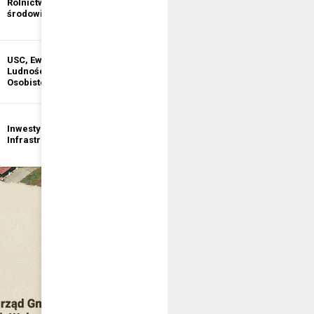
Rolnictwo i ochrona
informacji
środowiska
publicznej
USC, Ewidencja
Ewidencja
Ludności, Dowody
Działalności
Osobiste
Gospodarczej
Inwestycje i
Bezpieczeństwo
Infrastruktura
publiczne