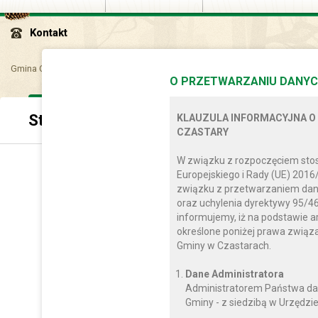
Kontakt
Gmina Czastary
Sam..
Opr..
Strategia Rozwoju Gminy Czastary na la
O PRZETWARZANIU DANYC
Strategia Rozwoju Gminy Czastary na la
KLAUZULA INFORMACYJNA O
CZASTARY
W związku z rozpoczęciem sto
Skład zespołu opracowujące
Europejskiego i Rady (UE) 2016
związku z przetwarzaniem dan
Strategię rozwoju gminy Czastary na lata 2014 – 2020 opracow
oraz uchylenia dyrektywy 95/46
informujemy, iż na podstawie a
Przewodniczący zes
określone poniżej prawa zwią
Dariusz Rejman – Wójt Gmin
Gminy w Czastarach.
Zespół ekspertów naukowych z Uniw
Dane Administratora
prof. nadzw. UŁ dr hab. Aleksa
Administratorem Państwa da
dr Mariusz E. Sokoło
Gminy - z siedzibą w Urzędzie