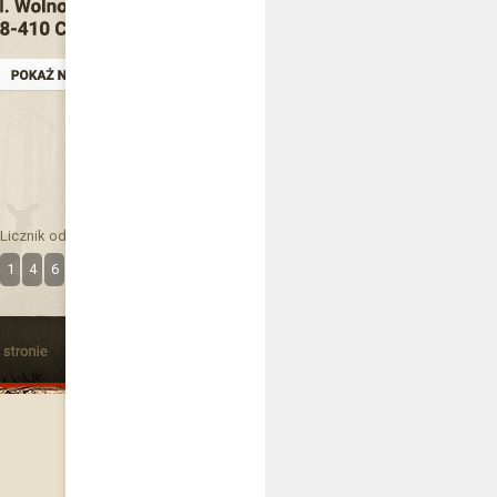
Licznik odwiedzin
1
4
6
3
7
3
5
6