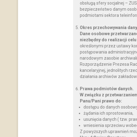
obsługą sfery socjalnej – ZU
bezpieczeństwo danym osobo
podmiotami sektora teleinfo
Okres przechowywania dany
Dane osobowe przetwarzane
niezbędny do realizacji celu
określonymi przez ustawy ko
postępowania administracyjnego
narodowym zasobie archiwalnym
Rozporządzenie Prezesa Rady M
kancelaryjnej, jednolitych rz
działania archiwów zakładow
Prawa podmiotów danych.
W związku z przetwarzanie
Panu/Pani prawo do:
dostępu do danych osobowy
żądania ich sprostowania,
usunięcia danych ( tzw. pr
wniesienia sprzeciwu wobe
Z powyższych uprawnień można