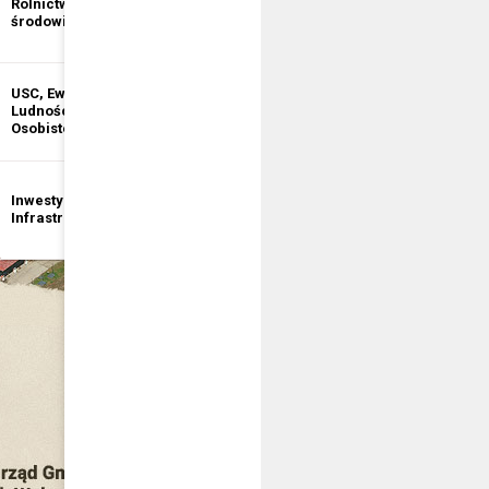
Rolnictwo i ochrona
informacji
środowiska
publicznej
USC, Ewidencja
Ewidencja
Ludności, Dowody
Działalności
Osobiste
Gospodarczej
Inwestycje i
Bezpieczeństwo
Infrastruktura
publiczne