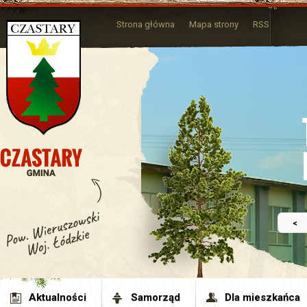
Strona główna
Mapa strony
RSS
<
Aktualności
Samorząd
Dla mieszkańca