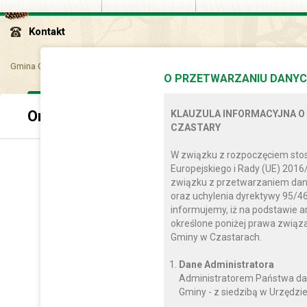
Kontakt
Gmina Czastary
Dla mieszkańca
Kultura
Orkiestra Dęta
O PRZETWARZANIU DANYC
Orkiestra Dęta
KLAUZULA INFORMACYJNA O
CZASTARY
W związku z rozpoczęciem sto
Europejskiego i Rady (UE) 2016
związku z przetwarzaniem dan
oraz uchylenia dyrektywy 95/46
informujemy, iż na podstawie a
określone poniżej prawa zwią
Gminy w Czastarach.
Dane Administratora
Administratorem Państwa da
Gminy - z siedzibą w Urzędzie