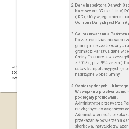
Dane Inspektora Danych O
Na mocy art. 37 ust. 1 lit. a
(IOD)
, który w jego imieniu 
Ochrony Danych jest Pani A
Cel przetwarzania Państwa
Do zakresu działania samorz
gminnym niezastrzeżonych us
gromadzi Państwa dane w celu
Gminy Czastary, a w szczegól
z 2018 r., poz. 994 ze zm.)
Orkiestra Dęta ogrywa niezwykle ważną rolę w propagowani
ustaw kompetencyjnych (mery
społeczności. Repertuar muzyków jest bardzo szeroki, pode
nadrzędne wobec Gminy.
eventów. Koncerty orkiestry są swoistą ucztą dźwięków dla wszy
Odbiorcy danych lub katego
W związku z przetwarzaniem
podlegały profilowaniu.
Administrator przetwarza Pa
niezbędnym do osiągnięcia ce
Administrator może przekaz
przekazania/powierzenia dany
skarbowa, instytucje związan