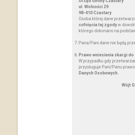
Urząd Gminy Czastary
ul. Wolności 29
98-410 Czastary
Osoba której dane przetwarz
cofnięcia tej zgody
w dowoln
którego dokonano na podstawi
Pana/Pani dane nie będą prz
Prawo wniesienia skargi do
W przypadku gdy przetwarzan
przysługuje Pani/Panu prawo
Danych Osobowych.
Wójt G