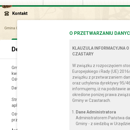
Kontakt
Gmina Czastary
Dla mieszkańca
Bezpieczeństwo
Deklaracja dost
O PRZETWARZANIU DANYC
Deklaracja dostępności
KLAUZULA INFORMACYJNA O
CZASTARY
W związku z rozpoczęciem sto
Gmina Czastary
zobowiązuje się zapewnić dostępność swojej str
Europejskiego i Rady (UE) 2016
kwietnia 2019 r. o dostępności cyfrowej stron internetowych i ap
związku z przetwarzaniem dan
Oświadczenie w sprawie dostępności ma zastosowanie do
stron
oraz uchylenia dyrektywy 95/46
Data publikacji strony internetowej:
2017-08-08
. Data ostatniej is
informujemy, iż na podstawie a
określone poniżej prawa zwią
Strona internetowa jest zgodna z ustawą z dnia 4 kwietnia 2019 r
Gminy w Czastarach.
aplikacji mobilnych podmiotów publicznych.
Dane Administratora
Oświadczenie sporządzono dnia:
2020-03-23
. Deklarację spor
Administratorem Państwa da
przeprowadzonej przez podmiot publiczny.
Gminy - z siedzibą w Urzędzie