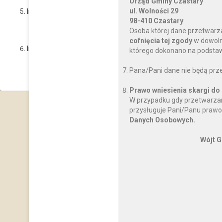
Urząd Gminy Czastary
ul. Wolności 29
Informacja o prawie wstępu z psem asystującym i ewentualny
98-410 Czastary
Możliwość wstępu z psem asystującym.
Osoba której dane przetwarz
cofnięcia tej zgody
w dowoln
Informacje o możliwości skorzystania z tłumacza języka migo
którego dokonano na podstawi
Brak możliwości.
Pana/Pani dane nie będą prz
Prawo wniesienia skargi do
W przypadku gdy przetwarzan
przysługuje Pani/Panu prawo
Danych Osobowych.
Wójt G