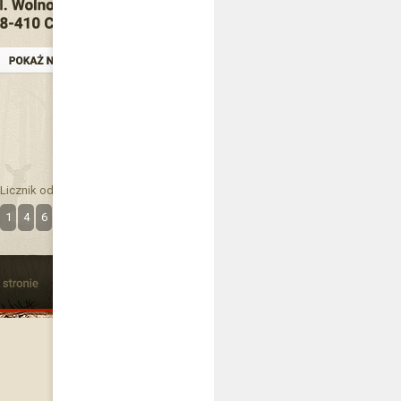
Licznik odwiedzin
1
4
6
3
7
7
1
9