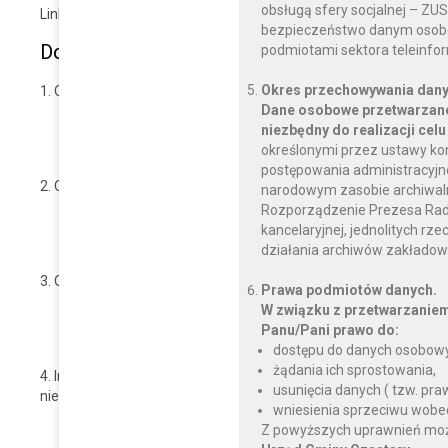
obsługą sfery socjalnej – ZU
Link do strony internetowej
Rzecznika Praw Obywatelskich
.
bezpieczeństwo danym osobo
Dostępność architektoniczna
podmiotami sektora teleinfo
Okres przechowywania dany
Opis dostępności wejścia do budynku i przechodzenia przez obs
Dane osobowe przetwarzane
Drzwi do budynku dwuskrzydłowe umożliwiają wygodne o
niezbędny do realizacji celu
niepełnosprawnej, schody szerokie z odpowiednią szerokością 
określonymi przez ustawy ko
postępowania administracyjnego
Opis dostępności korytarzy, schodów i wind:
narodowym zasobie archiwalnym
Rozporządzenie Prezesa Rady M
Korytarz szeroki i długi na parterze, pierwszym piętrze ora
kancelaryjnej, jednolitych rz
piętro.
działania archiwów zakładow
Opis dostosowań:
Prawa podmiotów danych.
W związku z przetwarzanie
Przed Urzędem Gminy dostępna jest elektryczna (winda) p
Panu/Pani prawo do:
dzwonek by wezwać osobę z Urzędu do pomocy.
dostępu do danych osobowy
żądania ich sprostowania,
Informacje o miejscu i sposobie korzystania z miejsc parkin
usunięcia danych ( tzw. pr
niepełnosprawnych:
wniesienia sprzeciwu wobe
Przed Urzędem Gminy dostępne jest miejsce parkingowe d
Z powyższych uprawnień można