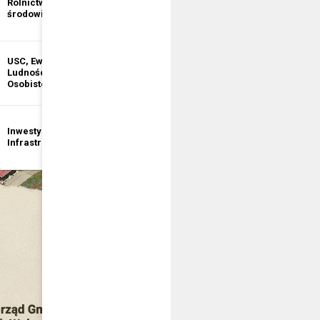
Rolnictwo i ochrona
informacji
środowiska
publicznej
USC, Ewidencja
Ewidencja
Ludności, Dowody
Działalności
Osobiste
Gospodarczej
Inwestycje i
Bezpieczeństwo
Infrastruktura
publiczne