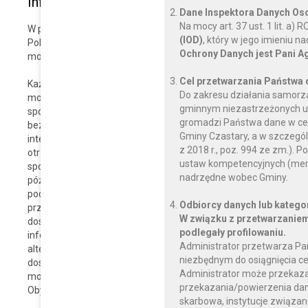
Informacje zwrotne i dane kontaktowe
Dane Inspektora Danych O
Na mocy art. 37 ust. 1 lit. a
W przypadku problemów z dostępnością strony internetowej pro
(IOD)
, który w jego imieniu 
Polus
,
dawid@7x.pl
. Kontaktować można się także dzwoniąc na 
Ochrony Danych jest Pani A
można składać wnioski o udostępnienie informacji niedostępnej 
Cel przetwarzania Państwa
Każdy ma prawo do wystąpienia z żądaniem zapewnienia dostępnoś
Do zakresu działania samorz
mobilnej lub jakiegoś ich elementu. Można także zażądać udost
gminnym niezastrzeżonych us
sposobu dostępu, na przykład przez odczytanie niedostępnego 
gromadzi Państwa dane w celu
bez audiodeskrypcji itp. Żądanie powinno zawierać dane osoby zg
Gminy Czastary, a w szczegól
internetową lub aplikację mobilną chodzi oraz sposób kontaktu. 
z 2018 r., poz. 994 ze zm.)
otrzymania informacji za pomocą alternatywnego sposobu dostęp
ustaw kompetencyjnych (mery
sposób przedstawienia tej informacji. Podmiot publiczny powini
nadrzędne wobec Gminy.
później niż w ciągu 7 dni od dnia wystąpienia z żądaniem. Jeżeli
podmiot publiczny niezwłocznie informuje o tym wnoszącego żąda
Odbiorcy danych lub katego
przy czym termin ten nie może być dłuższy niż 2 miesiące od dn
W związku z przetwarzaniem
dostępności cyfrowej nie jest możliwe, podmiot publiczny moż
podlegały profilowaniu.
informacji. W przypadku, gdy podmiot publiczny odmówi realizac
Administrator przetwarza Pa
alternatywnego sposobu dostępu do informacji, wnoszący żąda
niezbędnym do osiągnięcia ce
dostępności cyfrowej strony internetowej, aplikacji mobilnej lub e
Administrator może przekaz
mobilnej. Po wyczerpaniu wskazanej wyżej procedury można tak
przekazania/powierzenia dany
Obywatelskich.
skarbowa, instytucje związan