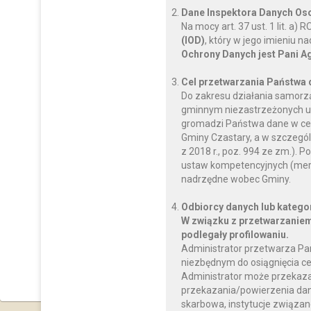
Dane Inspektora Danych O
Na mocy art. 37 ust. 1 lit. a
(IOD)
, który w jego imieniu 
Ochrony Danych jest Pani A
Cel przetwarzania Państwa
Do zakresu działania samorz
Parcice, ul. Kościeln
gminnym niezastrzeżonych us
98-410 Czastary
gromadzi Państwa dane w celu
Gminy Czastary, a w szczegól
tel.: 62 784 63 54
z 2018 r., poz. 994 ze zm.)
Liczba wiernych
ustaw kompetencyjnych (mery
900
nadrzędne wobec Gminy.
Data odpustu
Podwyższenia Krzyża Święte
Odbiorcy danych lub katego
Księża:
W związku z przetwarzaniem
podlegały profilowaniu.
proboszcz
Administrator przetwarza Pa
Ksiądz mgr Jacek Gra
niezbędnym do osiągnięcia ce
dekanalny referent ds. tr
Administrator może przekaz
przekazania/powierzenia dany
skarbowa, instytucje związan