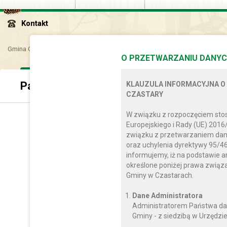
Kontakt
Gmina Czastary
Dla..
Par..
Parafia Rzymskokatol..
O PRZETWARZANIU DANYC
Parafia Rzymskokatolicka Podwyższenia
KLAUZULA INFORMACYJNA O
CZASTARY
W związku z rozpoczęciem sto
Europejskiego i Rady (UE) 2016
związku z przetwarzaniem dan
oraz uchylenia dyrektywy 95/46
informujemy, iż na podstawie a
określone poniżej prawa zwią
Gminy w Czastarach.
Dane Administratora
Administratorem Państwa da
Gminy - z siedzibą w Urzędzie