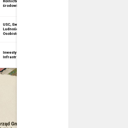
Rolnictwo i ochrona
informacji
środowiska
publicznej
USC, Ewidencja
Ewidencja
Ludności, Dowody
Działalności
Osobiste
Gospodarczej
Inwestycje i
Bezpieczeństwo
Infrastruktura
publiczne