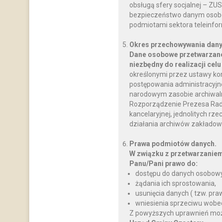
obsługą sfery socjalnej – ZU
bezpieczeństwo danym osobo
podmiotami sektora teleinfo
Okres przechowywania dany
Dane osobowe przetwarzane
niezbędny do realizacji celu
określonymi przez ustawy ko
postępowania administracyjnego
narodowym zasobie archiwalnym
Rozporządzenie Prezesa Rady M
kancelaryjnej, jednolitych rz
działania archiwów zakładow
Prawa podmiotów danych.
W związku z przetwarzanie
Panu/Pani prawo do:
dostępu do danych osobowy
żądania ich sprostowania,
usunięcia danych ( tzw. pr
wniesienia sprzeciwu wobe
Z powyższych uprawnień można