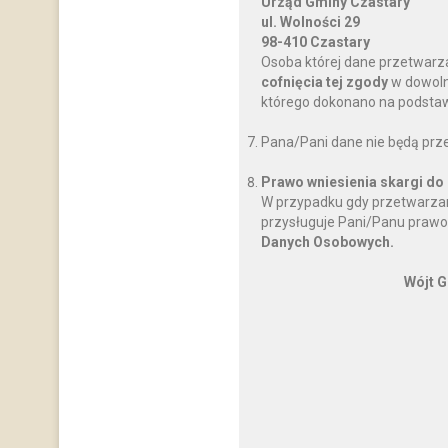
Urząd Gminy Czastary
ul. Wolności 29
98-410 Czastary
Osoba której dane przetwarz
cofnięcia tej zgody
w dowoln
którego dokonano na podstawi
Pana/Pani dane nie będą prz
Prawo wniesienia skargi do
W przypadku gdy przetwarzan
przysługuje Pani/Panu prawo
Danych Osobowych.
Wójt G