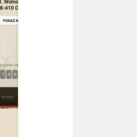
Licznik odwiedzin
1
4
6
3
5
0
0
8