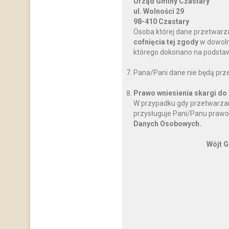
Urząd Gminy Czastary
ul. Wolności 29
98-410 Czastary
Osoba której dane przetwarz
cofnięcia tej zgody
w dowoln
którego dokonano na podstawi
Pana/Pani dane nie będą prz
Prawo wniesienia skargi do
W przypadku gdy przetwarzan
przysługuje Pani/Panu prawo
Danych Osobowych.
Wójt G