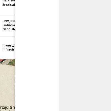
Rolnictwo i ochrona
informacji
środowiska
publicznej
USC, Ewidencja
Ewidencja
Ludności, Dowody
Działalności
Osobiste
Gospodarczej
Inwestycje i
Bezpieczeństwo
Infrastruktura
publiczne