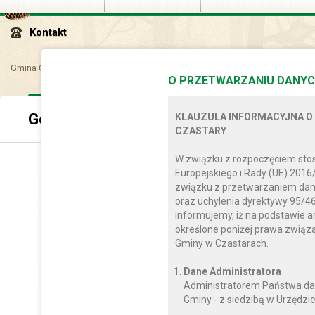
Kontakt
Gmina Czastary
Multimedia
Nasza gmina w kadrze
Google Street V
O PRZETWARZANIU DANYC
Google Street View
KLAUZULA INFORMACYJNA O
CZASTARY
W związku z rozpoczęciem sto
Europejskiego i Rady (UE) 2016
związku z przetwarzaniem dan
oraz uchylenia dyrektywy 95/46
informujemy, iż na podstawie a
określone poniżej prawa zwią
Gminy w Czastarach.
Dane Administratora
Administratorem Państwa da
Gminy - z siedzibą w Urzędzie