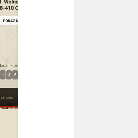
Licznik odwiedzin
1
4
6
3
4
2
4
6