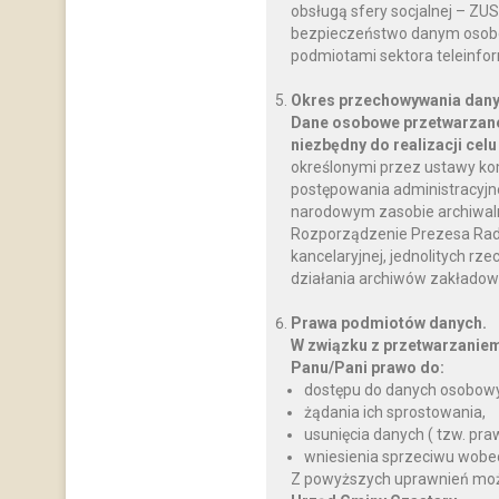
obsługą sfery socjalnej – ZU
bezpieczeństwo danym osobo
podmiotami sektora teleinfo
Okres przechowywania dany
Dane osobowe przetwarzane
niezbędny do realizacji celu
określonymi przez ustawy ko
postępowania administracyjnego
narodowym zasobie archiwalnym
Rozporządzenie Prezesa Rady M
kancelaryjnej, jednolitych rz
działania archiwów zakładow
Prawa podmiotów danych.
W związku z przetwarzanie
Panu/Pani prawo do:
dostępu do danych osobowy
żądania ich sprostowania,
usunięcia danych ( tzw. pr
wniesienia sprzeciwu wobe
Z powyższych uprawnień można