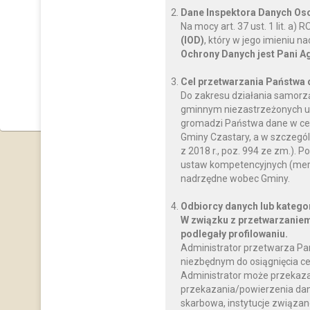
Dane Inspektora Danych O
Na mocy art. 37 ust. 1 lit. a
(IOD)
, który w jego imieniu 
Ochrony Danych jest Pani A
Cel przetwarzania Państwa
Do zakresu działania samorz
gminnym niezastrzeżonych us
gromadzi Państwa dane w celu
Gminy Czastary, a w szczegól
z 2018 r., poz. 994 ze zm.)
ustaw kompetencyjnych (mery
nadrzędne wobec Gminy.
Odbiorcy danych lub katego
W związku z przetwarzaniem
podlegały profilowaniu.
Administrator przetwarza Pa
niezbędnym do osiągnięcia ce
Administrator może przekaz
przekazania/powierzenia dany
skarbowa, instytucje związan