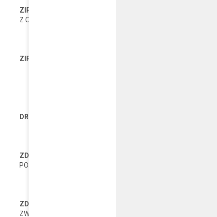
ZIR-2
ZAŁĄCZNIK DO INFORMACJI O GRUNTACH - DANE O P
Z OPODATKOWANIA (ZIR-2.PDF)
https://www.podatki.gov.pl/media/5
ZIR-3
ZAŁĄCZNIK DO INFORMACJI O GRUNTACH - DANE POZOST
https://www.podatki.gov.pl/media/5
DR-1
DEKLARACJA NA PODATEK ROLNY (DR-1.PDF)
https://www.podatki.gov.pl/media/
ZDR-1
ZAŁĄCZNIK DO DEKLARACJI NA PODATEK ROLNY 
PODLEGAJĄCYCH OPODATKOWANIU (ZDR-1.PDF)
https://www.podatki.gov.pl/media/5
ZDR-2
ZAŁĄCZNIK DO DEKLARACJI NA PODATEK ROLNY 
ZWOLNIONYCH Z OPODATKOWANIA (ZDR-2.PDF)