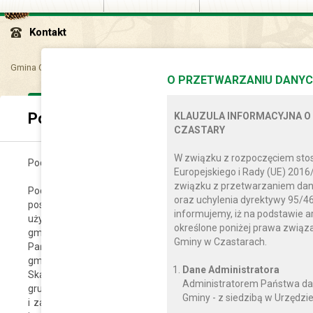
Kontakt
Gmina Czastary
Samorząd
Podatki i opłaty lokalne
Podatek rolny
O PRZETWARZANIU DANYC
Podatek rolny
KLAUZULA INFORMACYJNA O
CZASTARY
W związku z rozpoczęciem sto
Podatek rolny
Europejskiego i Rady (UE) 2016
związku z przetwarzaniem dan
Podatnikami podatku rolnego są osoby fizyczne, osoby prawn
oraz uchylenia dyrektywy 95/46
posiadające osobowości prawnej, które: są właścicielami 
informujemy, iż na podstawie a
użytkownikami wieczystymi gruntów są posiadaczami gruntów
określone poniżej prawa zwią
gminy – jeżeli posiadanie wynika z umowy zawartej z właśc
Gminy w Czastarach.
Państwa lub z innego tytułu prawnego są posiadaczami gruntó
gminy bez tytułu prawnego, wyjątkiem gruntów wchodzących
Dane Administratora
Skarbu Państwa lub będących w zarządzie Lasów Państwowych
Administratorem Państwa da
grunty sklasyfikowane w ewidencji gruntów i budynków jak
Gminy - z siedzibą w Urzędzie
i zakrzewione na użytkach rolnych, z wyjątkiem gruntów zajęt