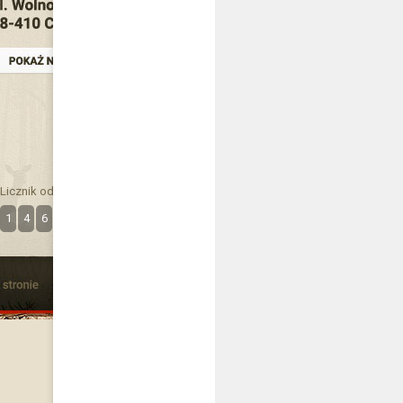
Licznik odwiedzin
1
4
6
3
6
7
5
8