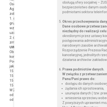
obsługą sfery socjalnej – ZU
Osoby prawne i jednostki organizacyjne, w tym spółki, nie mają
bezpieczeństwo danym osobo
Agencji Własności Rolnej Skarbu Państwa, a także jedno
podmiotami sektora teleinfo
zobowiązane:
1. składać, w terminie do 15 stycznia, organowi podatkowemu
Okres przechowywania dany
gruntów deklaracje na podatek rolny na dany rok podatkowy, 
Dane osobowe przetwarzane
wzoru a jeżeli obowiązek podatkowy powstał po tym dniu - w te
niezbędny do realizacji celu
uzasadniających powstanie tego obowiązku,
określonymi przez ustawy ko
2. odpowiednio skorygować deklaracje, w razie zmiany stanu fakt
postępowania administracyjnego
zmian
narodowym zasobie archiwalnym
UWAGA:
Rozporządzenie Prezesa Rady M
Obowiązek składania informacji o gruntach oraz deklaracji 
kancelaryjnej, jednolitych rz
korzystających ze zwolnień i ulg na podstawie przepisów ustawy
działania archiwów zakładow
Podatek należy opłacać w obowiązujących czterech ustawowych
jak i fizycznych):
Prawa podmiotów danych.
15 marca,
W związku z przetwarzanie
15 maja,
Panu/Pani prawo do:
15 września
dostępu do danych osobowy
15 listopada roku podatkowego.
żądania ich sprostowania,
W 2017 roku obowiązują następujące stawki podatku rolnego:
usunięcia danych ( tzw. pr
od 1 ha przeliczeniowego gruntów - 130,00 zł
wniesienia sprzeciwu wobe
od 1 ha gruntów - 260,00 zł
Z powyższych uprawnień można