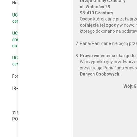
Urząd Gminy Czastary
Numer rachunku bankowego: 69 9256 0004 3900 0101 2000 003
ul. Wolności 29
98-410 Czastary
UCHWAŁA NR XXIV/178/2021 RADY GMINY CZASTARY z dnia 30 lis
Osoba której dane przetwarz
ceny skupu żyta przyjmowaną jako podstawę obliczenia podatku
cofnięcia tej zgody
w dowoln
którego dokonano na podstawi
UCHWAŁA NR XXXIII/236/2022 RADY GMINY CZASTARY z dnia 
średniej ceny skupu żyta przyjmowaną jako podstawę obliczeni
Pana/Pani dane nie będą prz
na rok 2023
Prawo wniesienia skargi do
UCHWAŁA NR XLIII/312/2023 RADY GMINY CZASTARY z dnia 23 lis
W przypadku gdy przetwarzan
ceny skupu żyta przyjmowaną jako podstawę obliczenia podatku
przysługuje Pani/Panu prawo
Danych Osobowych.
Formularze obowiązujące od 1 Lipca 2019
Wójt G
IR-1
INFORMACJA O GRUNTACH (IR-1.PDF)
https://www.podatki.gov.pl/media/
ZIR-1
ZAŁĄCZNIK DO INFORMACJI O GRUNTACH - D
PODLEGAJĄCYCH OPODATKOWANIU (ZIR-1.PDF)
https://www.podatki.gov.pl/media/5