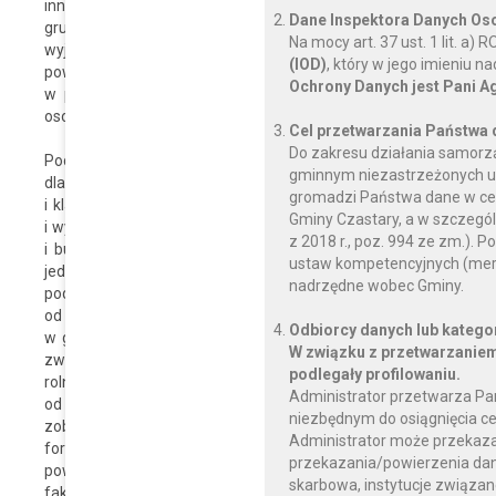
innej niż działalnośc rolnicza. Za gospodarstwo rolne uważa si
Dane Inspektora Danych O
gruntów i budynków jako użytki rolne lub jako grunty zadrze
Na mocy art. 37 ust. 1 lit. a
wyjątkiem gruntów zajętych na prowadzenie działalności gospodar
(IOD)
, który w jego imieniu 
powierzchni przekraczającej 1 ha lub 1 ha przeliczeniowy,
Ochrony Danych jest Pani A
w posiadaniu osoby fizycznej, osoby prawnej albo jednostki o
osobowości prawnej.
Cel przetwarzania Państwa
Do zakresu działania samorz
Podstawę opodatkowania podatkiem rolnym stanowi:
gminnym niezastrzeżonych us
dla gruntów gospodarstw rolnych liczba ha przeliczeniowych 
gromadzi Państwa dane w celu
i klas użytków rolnych wynikających z ewidencji gruntów i bu
Gminy Czastary, a w szczegól
i wynosi równowartość pieniężną 2,5q żyta; dla pozostałych gr
z 2018 r., poz. 994 ze zm.)
i budynków i wynosi równowartość pieniężną 5q żyta Cenę żyt
ustaw kompetencyjnych (mery
jedenaście kwartałów poprzedzających kwartał poprzedza
nadrzędne wobec Gminy.
podatnik zobowiązany jest do zapłaty podatku od nieruchomości
od nieruchomości za budynki gospodarcze zajęte na prowadzen
Odbiorcy danych lub katego
w gospodarstwach rolnych – w rozumieniu przepisów o podatku
W związku z przetwarzaniem
związane z działalnością rolniczą. Jeżeli podatnik decyduje s
podlegały profilowaniu.
rolnicza w budynkach lub ich częściach bądź też na całej powier
Administrator przetwarza Pa
od nieruchomości według stawki odpowiedniej dla prowadzenia 
niezbędnym do osiągnięcia ce
zobowiązane złożyć właściwemu organowi podatkowemu
Administrator może przekaz
formularzach wg ustalonego wzoru, w terminie 14 dni od dn
przekazania/powierzenia dany
powstanie albo wygaśnięcie obowiązku podatkowego w zakresie
skarbowa, instytucje związan
faktycznego.