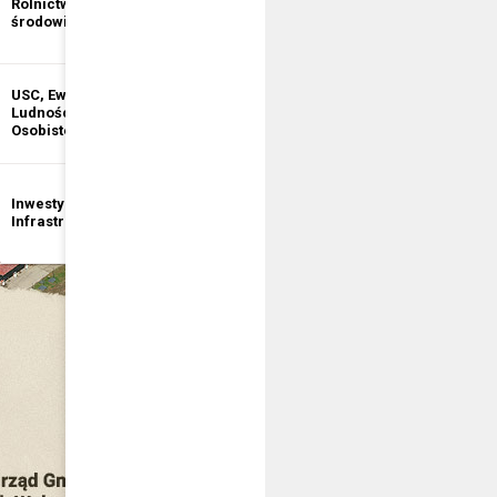
Rolnictwo i ochrona
informacji
środowiska
publicznej
USC, Ewidencja
Ewidencja
Ludności, Dowody
Działalności
Osobiste
Gospodarczej
Inwestycje i
Bezpieczeństwo
Infrastruktura
publiczne