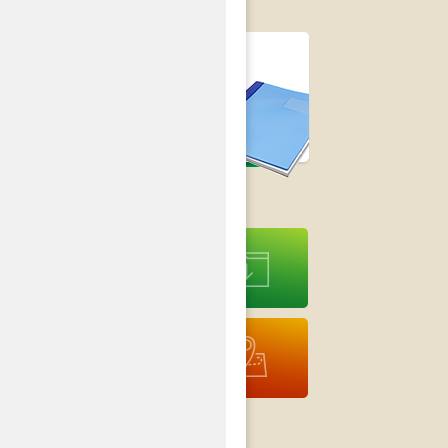
Strategia Rozwoju
Gminy Czastary
na lata 2014-2020
›
Druki do
pobrania
Interaktywna
Mapa
Nieodpłatna