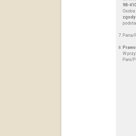
98-410
Osoba 
zgody
podsta
Pana/P
Prawo 
W przy
Pani/P