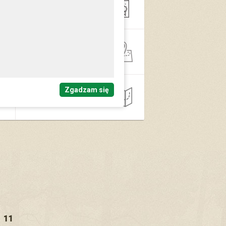
Oświata
Gospodarka
przestrzenna
Zgadzam się
Inne