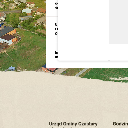
ochrona
i
środowiska
p
USC, Ewidencja
E
Ludności, Dowody
D
Osobiste
G
Inwestycje i
B
Infrastruktura
p