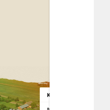
Kategorie spraw urzędow
Rolnictwo i
U