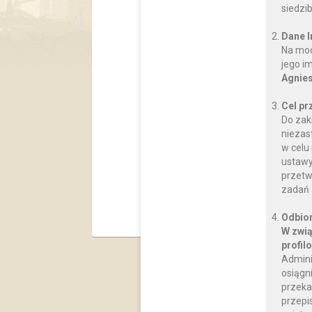
siedzi
Dane 
Na moc
jego i
Szko
Agnies
Cel pr
Do zak
e
niezas
Dy
w celu
Nr konta b
ustawy
96 92
przetw
zadań 
Odbior
W zwią
profil
Admini
osiągn
przeka
przepi