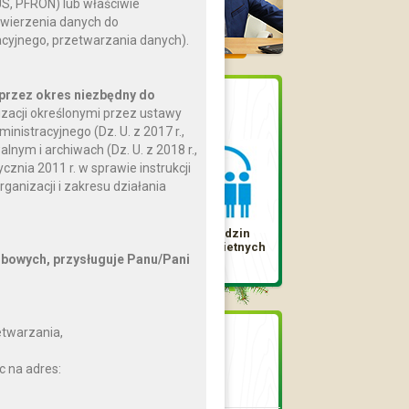
US, PFRON) lub właściwie
ierzenia danych do
acyjnego, przetwarzania danych).
przez okres niezbędny do
Dostępne karty
zacji określonymi przez ustawy
nistracyjnego (Dz. U. z 2017 r.,
lnym i archiwach (Dz. U. z 2018 r.,
znia 2011 r. w sprawie instrukcji
ganizacji i zakresu działania
Karta Dużej
Karta Rodzin
Rodziny
Wielodzietnych
bowych, przysługuje Panu/Pani
etwarzania,
Jednostki
organizacyjne
c na adres:
Gminny Ośrodek Kultury