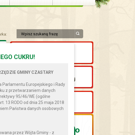
rka:
EGO CUKRU!
ZĘDZIE GMINY CZASTARY
 Parlamentu Europejskiego i Rady
ązku z przetwarzaniem danych
yrektywy 95/46/WE (ogólne
art. 13 RODO od dnia 25 maja 2018
zaniem Państwa danych osobowych
6
0
°
wana przez Wójta Gminy - z