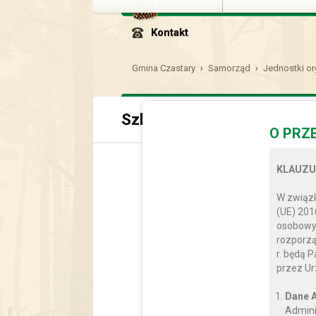
Kontakt
Gmina Czastary
Samorząd
Jednostki or
Szkoła Podstawowa w Parc
O PRZ
KLAUZU
W związk
(UE) 201
osobowyc
rozporzą
r. będą 
przez Ur
Dane A
Admini