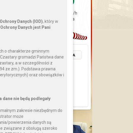
sierpnia
0 km/h
2026
0 hPa
 Ochrony Danych (IOD)
, który w
Ochrony Danych jest Pani
ch o charakterze gminnym
POZOSTAŁE WYDARZENIA
a Czastary gromadzi Państwa dane
zastary, a w szczególności z
 994 ze zm.). Podstawa prawna
erytorycznych) oraz obowiązków i
a dane nie będą podlegały
nimalnym zakresie niezbędnym do
strator może
nia/powierzenia danych są
Pytanie
cje związane z obsługą szeroko
do Wójta