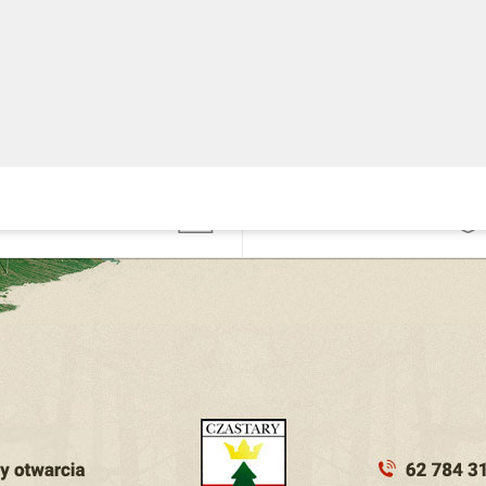
Gminny Ośrodek
nformacji
Pomocy Społecznej
ublicznej
widencja
Podatki, opłaty i
ziałalności
umorzenia
ospodarczej
ezpieczeństwo
Zgłoś problem
ubliczne