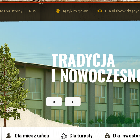
Mapa strony
RSS
Język migowy
Dla słabowidzący
TRADYCJA
I NOWOCZESN
<
>
Dla mieszkańca
Dla turysty
Dla inwesto