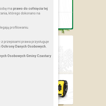
Biblioteka Publiczna
Gminy Czastary
osobę ma
prawo do cofnięcia tej
nia, którego dokonano na
Gminny Ośrodek
Pomocy Społecznej
egają profilowaniu.
 z przepisami prawa przysługuje
BIP
 Ochrony Danych Osobowych.
Dziennik Ustaw
Monitor Polski
anych Osobowych Gminy Czastary
ePUAP
Prawo lokalne
Plan
zagospodarowania
przestrzennego
›