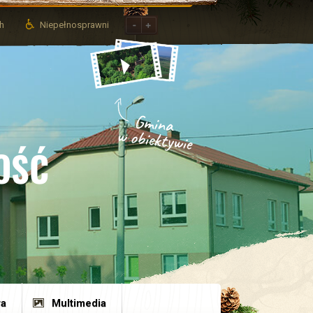
ch
Niepełnosprawni
OŚĆ
ra
Multimedia