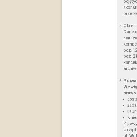
pojęty
skonst
przetw
Okres
Dane o
realiz
kompet
poz. 12
poz. 2
kancela
archiw
Prawa
W zwią
prawo 
dost
żąda
usun
wnie
Z powy
Urząd
ul. Wo