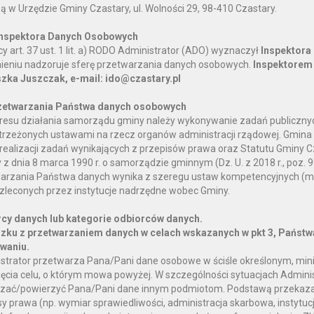
bą w Urzędzie Gminy Czastary, ul. Wolności 29, 98-410 Czastary.
Inspektora Danych Osobowych
y art. 37 ust. 1 lit. a) RODO Administrator (ADO) wyznaczył
Inspektora
mieniu nadzoruje sferę przetwarzania danych osobowych.
Inspektorem 
ła Podstawowa w Parcicach
zka Juszczak, e-mail: ido@czastary.pl
ul. Dworska 60
98- 410 Czastary
zetwarzania Państwa danych osobowych
Tel. (62) 78 431 34
resu działania samorządu gminy należy wykonywanie zadań publiczny
- mail: spparcice@interia.pl
trzeżonych ustawami na rzecz organów administracji rządowej. Gmin
rektor : mgr Marta Saturska
 realizacji zadań wynikających z przepisów prawa oraz Statutu Gminy C
ankowego : RBS Lututów O/Czastary
 z dnia 8 marca 1990 r. o samorządzie gminnym (Dz. U. z 2018 r., poz.
56 0004 3904 9588 2000 0010
arzania Państwa danych wynika z szeregu ustaw kompetencyjnych (m
zleconych przez instytucje nadrzędne wobec Gminy.
cy danych lub kategorie odbiorców danych.
zku z przetwarzaniem danych w celach wskazanych w pkt 3, Państw
owaniu.
strator przetwarza Pana/Pani dane osobowe w ściśle określonym, mi
ięcia celu, o którym mowa powyżej. W szczególności sytuacjach Admini
zać/powierzyć Pana/Pani dane innym podmiotom. Podstawą przekaza
sy prawa (np. wymiar sprawiedliwości, administracja skarbowa, instytu