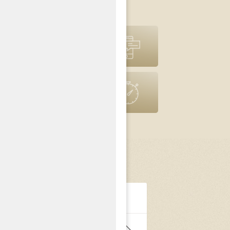
pomoc prawna
Powiadomienia
SMS
Poprzednia
wersja strony