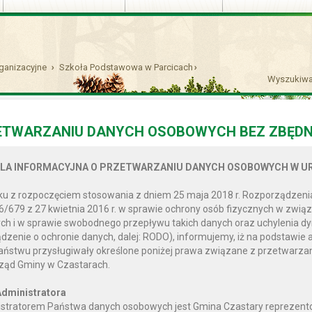
ganizacyjne
Szkoła Podstawowa w Parcicach
Wyszukiwa
icach
ETWARZANIU DANYCH OSOBOWYCH BEZ ZBĘDN
LA INFORMACYJNA O PRZETWARZANIU DANYCH OSOBOWYCH W UR
u z rozpoczęciem stosowania z dniem 25 maja 2018 r. Rozporządzenia
6/679 z 27 kwietnia 2016 r. w sprawie ochrony osób fizycznych w zwi
h i w sprawie swobodnego przepływu takich danych oraz uchylenia d
dzenie o ochronie danych, dalej: RODO), informujemy, iż na podstawie 
Państwu przysługiwały określone poniżej prawa związane z przetwar
ząd Gminy w Czastarach.
dministratora
stratorem Państwa danych osobowych jest Gmina Czastary reprezento