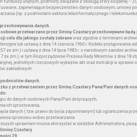
ch funduszy unijnych, podmioty związane z obsługą sfery socjalnej – Z
ruowane, zapewniające bezpieczeństwo danym osobowym, umowy pow
arzania (np. z podmiotami sektora teleinformatycznego i telekomunik
 przechowywania danych.
sobowe przetwarzane przez Gminę Czastary przechowywane będą 
acji celu dla jakiego zostały zebrane
oraz zgodnie z terminami archiwi
encyjne lub ustawę z dnia 14 czerwca 1960 r. Kodeks postępowania admi
57 ze zm.) i ustawę z dnia 14 lipca 1983 r. o narodowym zasobie archiwa
17 ze zm.), w tym Rozporządzenie Prezesa Rady Ministrów z dnia 18 styc
ryjnej, jednolitych rzeczowych wykazów akt oraz instrukcji w sprawie or
ów zakładowych.
 podmiotów danych.
zku z przetwarzaniem przez Gminę Czastary Pana/Pani danych oso
do:
ępu do danych osobowych Pana/Pani dotyczących,
nia ich sprostowania,
ięcia danych ( tzw. prawo do bycia zapomnianym) lub ograniczenia prz
sienia sprzeciwu wobec przetwarzania.
ższych uprawnień można skorzystać w siedzibie Administratora, piszą
 Gminy Czastary
lności 29