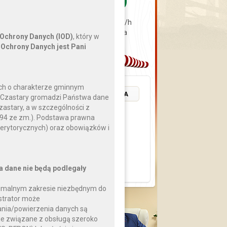
sierpnia
0 km/h
2026
0 hPa
 Ochrony Danych (IOD)
, który w
Ochrony Danych jest Pani
ch o charakterze gminnym
POZOSTAŁE WYDARZENIA
a Czastary gromadzi Państwa dane
zastary, a w szczególności z
 994 ze zm.). Podstawa prawna
erytorycznych) oraz obowiązków i
a dane nie będą podlegały
nimalnym zakresie niezbędnym do
strator może
nia/powierzenia danych są
Pytanie
cje związane z obsługą szeroko
do Wójta