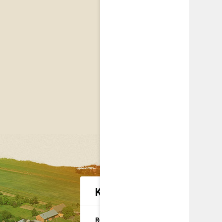
Kategorie spraw urzędow
Rolnictwo i
U