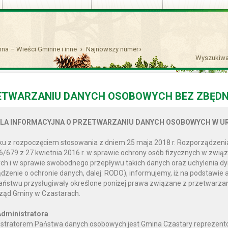
na – Wieści Gminne i inne
Najnowszy numer
Wyszukiwa
ETWARZANIU DANYCH OSOBOWYCH BEZ ZBĘDN
inne.. CZYLI CO, I JAK W GMINIE CZASTARY
LA INFORMACYJNA O PRZETWARZANIU DANYCH OSOBOWYCH W UR
CZEŃ - LUTY - MARZEC 2018
u z rozpoczęciem stosowania z dniem 25 maja 2018 r. Rozporządzenia
6/679 z 27 kwietnia 2016 r. w sprawie ochrony osób fizycznych w zwi
h i w sprawie swobodnego przepływu takich danych oraz uchylenia d
dzenie o ochronie danych, dalej: RODO), informujemy, iż na podstawie 
Państwu przysługiwały określone poniżej prawa związane z przetwar
ząd Gminy w Czastarach.
dministratora
stratorem Państwa danych osobowych jest Gmina Czastary reprezento