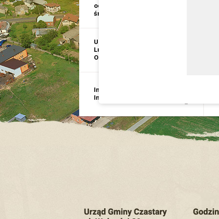
ochrona
i
środowiska
p
USC, Ewidencja
E
Ludności, Dowody
D
Osobiste
G
Inwestycje i
B
Infrastruktura
p