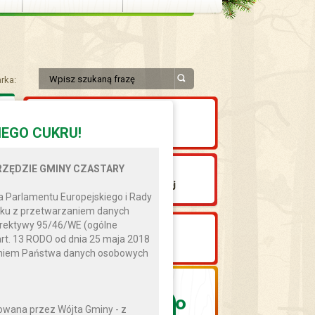
rka:
EGO CUKRU!
ZĘDZIE GMINY CZASTARY
 Parlamentu Europejskiego i Rady
ązku z przetwarzaniem danych
yrektywy 95/46/WE (ogólne
art. 13 RODO od dnia 25 maja 2018
zaniem Państwa danych osobowych
6
0
°
wana przez Wójta Gminy - z