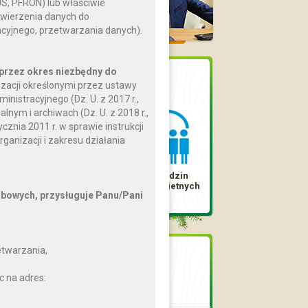
US, PFRON) lub właściwie
ierzenia danych do
acyjnego, przetwarzania danych).
przez okres niezbędny do
Dostępne karty
zacji określonymi przez ustawy
nistracyjnego (Dz. U. z 2017 r.,
lnym i archiwach (Dz. U. z 2018 r.,
znia 2011 r. w sprawie instrukcji
ganizacji i zakresu działania
Karta Dużej
Karta Rodzin
Rodziny
Wielodzietnych
bowych, przysługuje Panu/Pani
etwarzania,
Jednostki
organizacyjne
c na adres:
Gminny Ośrodek Kultury