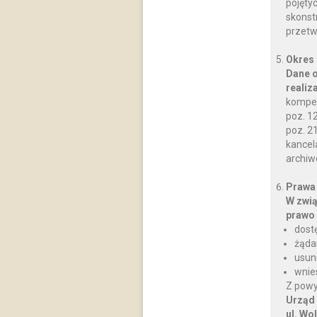
pojęty
skonst
przetw
Okres
Dane o
realiz
kompet
poz. 12
poz. 2
kancela
archiw
Prawa
W zwią
prawo 
dost
żąda
usun
wnie
Z powy
Urząd
ul. Wo