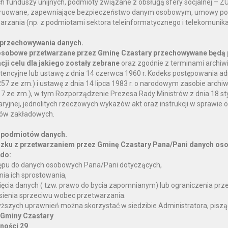
ch funduszy unijnych, podmioty związane z obsługą sfery socjalnej – Z
ruowane, zapewniające bezpieczeństwo danym osobowym, umowy pow
arzania (np. z podmiotami sektora teleinformatycznego i telekomunik
 przechowywania danych.
sobowe przetwarzane przez Gminę Czastary przechowywane będą 
acji celu dla jakiego zostały zebrane
oraz zgodnie z terminami archiwi
encyjne lub ustawę z dnia 14 czerwca 1960 r. Kodeks postępowania admi
57 ze zm.) i ustawę z dnia 14 lipca 1983 r. o narodowym zasobie archiwa
17 ze zm.), w tym Rozporządzenie Prezesa Rady Ministrów z dnia 18 styc
ryjnej, jednolitych rzeczowych wykazów akt oraz instrukcji w sprawie or
ów zakładowych.
 podmiotów danych.
zku z przetwarzaniem przez Gminę Czastary Pana/Pani danych oso
do:
ępu do danych osobowych Pana/Pani dotyczących,
nia ich sprostowania,
ięcia danych ( tzw. prawo do bycia zapomnianym) lub ograniczenia prz
sienia sprzeciwu wobec przetwarzania.
ższych uprawnień można skorzystać w siedzibie Administratora, piszą
 Gminy Czastary
lności 29