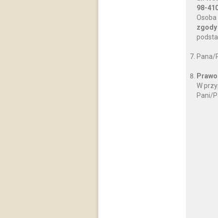
98-410
Osoba 
zgody
podsta
Pana/P
Prawo 
W przy
Pani/P