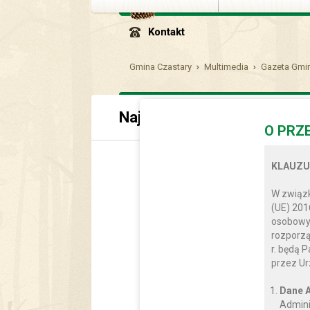
Kontakt
Gmina Czastary
Multimedia
Gazeta Gmin
Najnowszy numer
O PRZ
Wieści Gminne i 
KLAUZU
STY
W związk
(UE) 201
osobowyc
rozporzą
r. będą 
przez Ur
Dane A
Admini