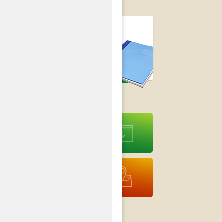
Strategia Rozwoju
Gminy Czastary
na lata 2014-2020
›
Druki do
pobrania
Interaktywna
Mapa
Nieodpłatna