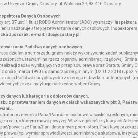
bą w Urzędzie Gminy Czastary, ul. Wolności 29, 98-410 Czastary.
Inspektora Danych Osobowych
y art. 37 ust. 1 lit. a) RODO Administrator (ADO) wyznaczył
Inspektora
mieniu nadzoruje sferę przetwarzania danych osobowych.
Inspektorem 
zka Juszczak, e-mail: ido@czastary.pl
zetwarzania Państwa danych osobowych
resu działania samorządu gminy należy wykonywanie zadań publiczny
trzeżonych ustawami na rzecz organów administracji rządowej. Gmin
 realizacji zadań wynikających z przepisów prawa oraz Statutu Gminy C
 z dnia 8 marca 1990 r. o samorządzie gminnym (Dz. U. z 2018 r., poz.
arzania Państwa danych wynika z szeregu ustaw kompetencyjnych (m
zleconych przez instytucje nadrzędne wobec Gminy.
cy danych lub kategorie odbiorców danych.
zku z przetwarzaniem danych w celach wskazanych w pkt 3, Państw
owaniu.
strator przetwarza Pana/Pani dane osobowe w ściśle określonym, mi
ięcia celu, o którym mowa powyżej. W szczególności sytuacjach Admini
zać/powierzyć Pana/Pani dane innym podmiotom. Podstawą przekaza
sy prawa (np. wymiar sprawiedliwości, administracja skarbowa, instytu