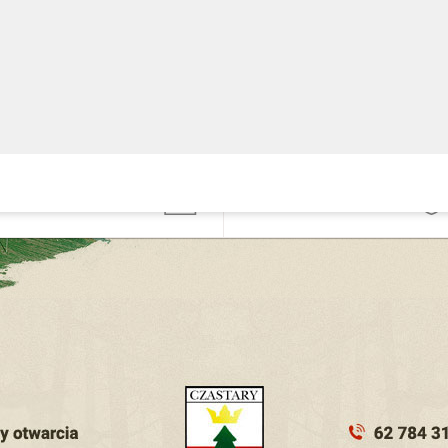
Gminny Ośrodek
nformacji
Pomocy Społecznej
ublicznej
widencja
Podatki, opłaty i
ziałalności
umorzenia
ospodarczej
ezpieczeństwo
Zgłoś problem
ubliczne