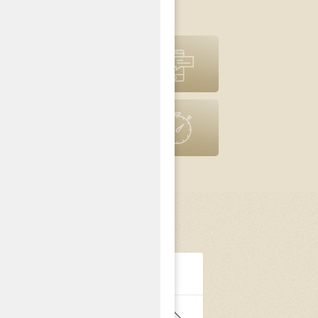
pomoc prawna
Powiadomienia
SMS
Poprzednia
wersja strony