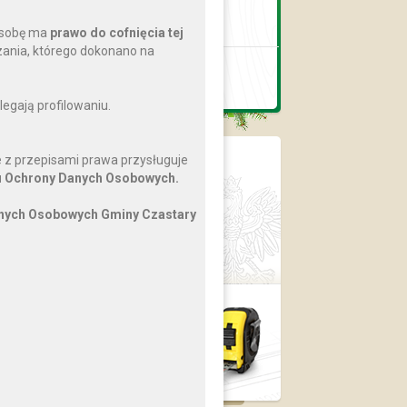
Biblioteka Publiczna
Gminy Czastary
osobę ma
prawo do cofnięcia tej
nia, którego dokonano na
Gminny Ośrodek
Pomocy Społecznej
egają profilowaniu.
 z przepisami prawa przysługuje
BIP
 Ochrony Danych Osobowych.
Dziennik Ustaw
Monitor Polski
anych Osobowych Gminy Czastary
ePUAP
Prawo lokalne
Plan
zagospodarowania
przestrzennego
›