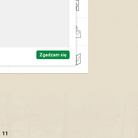
Oświata
Gospodarka
przestrzenna
Zgadzam się
Inne