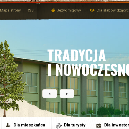
Mapa strony
RSS
Język migowy
Dla słabowidzący
TRADYCJA
I NOWOCZESN
<
>
Dla mieszkańca
Dla turysty
Dla inwesto