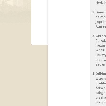
siedzi
Dane 
Na moc
jego i
Agnies
Cel pr
Do zak
niezas
w celu
ustawy
przetw
zadań 
Odbior
W zwią
profil
Admini
osiągn
przeka
przepi