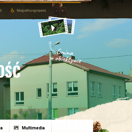
ch
Niepełnosprawni
OŚĆ
ra
Multimedia