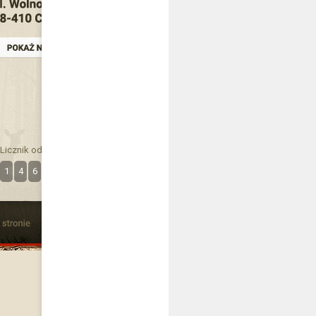
Licznik odwiedzin
1
4
6
3
7
9
1
9