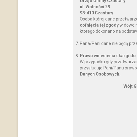
Urząd Gminy Czastary
ul. Wolności 29
98-410 Czastary
Osoba której dane przetwarz
cofnięcia tej zgody
w dowoln
którego dokonano na podstawi
Pana/Pani dane nie będą prz
Prawo wniesienia skargi do
W przypadku gdy przetwarzan
przysługuje Pani/Panu prawo
Danych Osobowych.
Wójt G