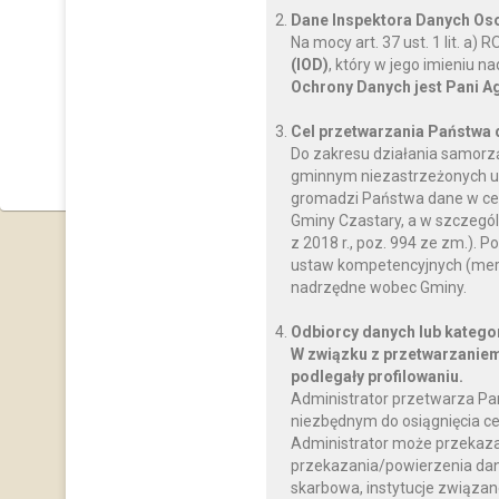
Dane Inspektora Danych O
Na mocy art. 37 ust. 1 lit. a
(IOD)
, który w jego imieniu 
Ochrony Danych jest Pani A
Cel przetwarzania Państwa
Do zakresu działania samorz
gminnym niezastrzeżonych us
gromadzi Państwa dane w celu
Gminy Czastary, a w szczegól
z 2018 r., poz. 994 ze zm.)
ustaw kompetencyjnych (mery
nadrzędne wobec Gminy.
Odbiorcy danych lub katego
W związku z przetwarzaniem
podlegały profilowaniu.
Administrator przetwarza Pa
niezbędnym do osiągnięcia ce
Administrator może przekaz
przekazania/powierzenia dany
skarbowa, instytucje związan