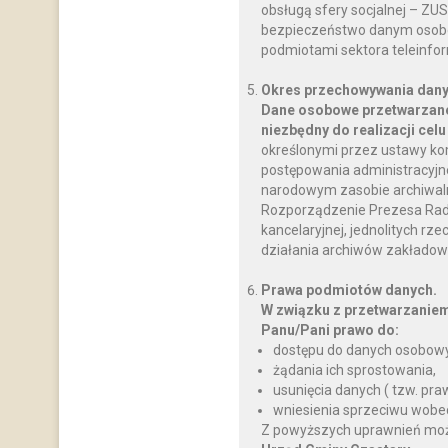
obsługą sfery socjalnej – ZU
bezpieczeństwo danym osobo
podmiotami sektora teleinfo
Okres przechowywania dany
Dane osobowe przetwarzane
niezbędny do realizacji celu
określonymi przez ustawy ko
postępowania administracyjnego
narodowym zasobie archiwalnym
Rozporządzenie Prezesa Rady M
kancelaryjnej, jednolitych rz
działania archiwów zakładow
Prawa podmiotów danych.
W związku z przetwarzanie
Panu/Pani prawo do:
dostępu do danych osobowy
żądania ich sprostowania,
usunięcia danych ( tzw. pr
wniesienia sprzeciwu wobe
Z powyższych uprawnień można