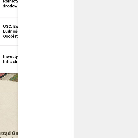
Rolnictwo i ochrona
informacji
środowiska
publicznej
USC, Ewidencja
Ewidencja
Ludności, Dowody
Działalności
Osobiste
Gospodarczej
Inwestycje i
Bezpieczeństwo
Infrastruktura
publiczne