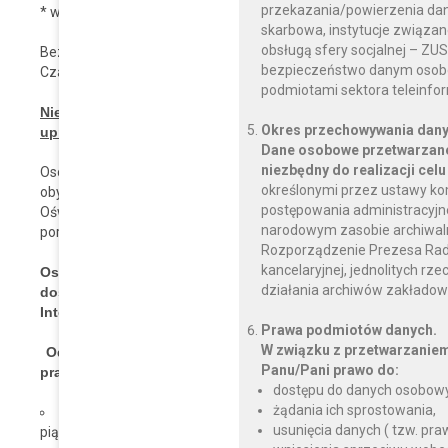
przekazania/powierzenia dany
* w Sokolnikach świadczona będzie nieodpłtna pomoc prawna o
skarbowa, instytucje związan
obsługą sfery socjalnej – ZU
Bezpośrednio porad będą udzielali: radca prawny Aleksy Gier
bezpieczeństwo danym osobo
Czastarach, Galewicach i Łubnicach oraz doradca obywatelski Pa
podmiotami sektora teleinfo
Nieodpłatna pomoc prawna i nieodpłatne poradnictwo 
Okres przechowywania dany
uprawnionej, która nie jest w stanie ponieść kosztów odpł
Dane osobowe przetwarzane
niezbędny do realizacji celu
Osoba uprawniona, przed uzyskaniem nieodpłatnej pomoc
określonymi przez ustawy ko
obywatelskiego, składa pisemne oświadczenie, że nie jest w st
postępowania administracyjnego
Oświadczenie składa się osobie udzielającej nieodpłatnej 
narodowym zasobie archiwalnym
poradnictwo obywatelskie.
Rozporządzenie Prezesa Rady M
kancelaryjnej, jednolitych rz
Osoby, które ze względu na niepełnosprawność ruchową ni
działania archiwów zakładow
doświadczające trudności w komunikowaniu się mogą o
Internet.
Prawa podmiotów danych.
W związku z przetwarzanie
Od 1 stycznia 2019r. istnieje możliwość telefonicznego
Panu/Pani prawo do:
prawnych. Zgłoszeń należy dokonać telefonicznie odpowie
dostępu do danych osobowy
żądania ich sprostowania,
porady świadczone w Wieruszowie -w poniedziałki w godzin
usunięcia danych ( tzw. pr
piątki w godzinach 7:30 – 11:30 pod numerem telefonu 62 78 13