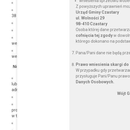
wniesienia sprzeciwu wobe
porady świadczone w Lututowie w środy w godzinach 8:00 – 
Z powyższych uprawnień można
porady świadczone w Galewicach w poniedziałki w godzin
Urząd Gminy Czastary
38 604
ul. Wolności 29
porady świadczone w Sokolnikach we wtorki w godzinach 12:
98-410 Czastary
Osoba której dane przetwarz
porady świadczone w Bolesławcu w środy w godzinach 12:00
cofnięcia tej zgody
w dowoln
porady świadczone w Łubnicach w czwartek w godzinach 12:
którego dokonano na podstawi
wew. 39
porady świadczone w Czastarach w piątek w godzinach 12:0
Pana/Pani dane nie będą prz
wew. 27
Prawo wniesienia skargi do
Nieodpłatna pomoc prawna polega na:
W przypadku gdy przetwarzan
przysługuje Pani/Panu prawo
poinformowaniu osoby uprawnionej o obowiązującym stanie
Danych Osobowych.
lub spoczywających na niej obowiązkach, w tym, w związku z 
administracyjnym, sądowym lub sądowo-administracyjnym,
Wójt G
wskazaniu osobie uprawnionej sposobu rozwiązania dotyczą
sporządzeniu projektu pisma w zakresie niezbędnym 
procesowych w toczącym się postępowaniu przygotowawczym 
w toczącym się postępowaniu sądowo-administracyjnym,
nieodpłatnej mediacji (w pełnym wymiarze od 2020r.),