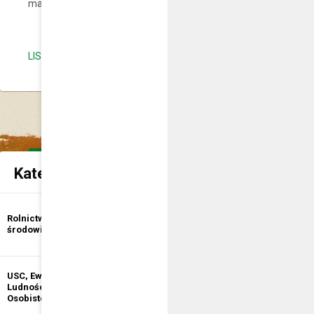
mających obywatelstwa polskiego.
LISTA NIEODPŁATNEGO PORADNICTWA
Kategorie spraw urzędowych
Udostępnienie
Rolnictwo i ochrona
informacji
środowiska
publicznej
USC, Ewidencja
Ewidencja
Ludności, Dowody
Działalności
Osobiste
Gospodarczej