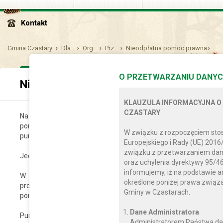
Kontakt
Gmina Czastary
Dla..
Org..
Prz..
Nieodpłatna pomoc prawna
O PRZETWARZANIU DANYC
Nieodpłatna pomoc prawna
KLAUZULA INFORMACYJNA O
CZASTARY
Na podstawie przepisów ustawy z dnia 5 sierpnia 2015 r. o
poradnictwie obywatelskim oraz edukacji prawnej na terenie 
W związku z rozpoczęciem sto
punkty nieodpłatnej pomocy prawnej.
Europejskiego i Rady (UE) 2016
związku z przetwarzaniem dan
Jeden punkt prowadzony jest przez Powiat Wieruszowski oraz j
oraz uchylenia dyrektywy 95/46
informujemy, iż na podstawie a
W punkcie prowadzonym przez Powiat udzielana jest nieo
określone poniżej prawa zwią
prowadzonym przez organizację pozarządową udzielana jest
Gminy w Czastarach.
poradnictwo obywatelskie.
Dane Administratora
Punkt nieodpłatnej pomocy prawnej prowadzony przez Powiat Wi
Administratorem Państwa da