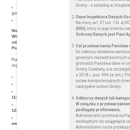
Gminy - z siedzibą w Urzędzie
Wieruszów, ul. Rynek 1-7 pokój nr 19 (budynek Starostwa Pow
godziny od 12:00 do 16:00 oraz we wtorki, czwartki i piątki od god
Dane Inspektora Danych O
Lututów, ul. Klonowska 8 (budynek Urzędu Gminy) – godziny pr
Na mocy art. 37 ust. 1 lit. a
(IOD)
, który w jego imieniu 
Nieodpłatnej pomocy prawnej w punkcie prowadzonym prze
Ochrony Danych jest Pani A
Witold Gabryś i Anna Gabryś oraz radcy prawni: Al
odpowiednio przez Okręgową Radę Adwokacką w Poznan
Cel przetwarzania Państwa
Poznaniu.
Do zakresu działania samorz
gminnym niezastrzeżonych us
Punkt nieodpłatnej pomocy prawnej oraz nieodpłatnego po
gromadzi Państwa dane w celu
organizację pozarządową: Fundację Młodzi Ludziom z siedzibą w B
Gminy Czastary, a w szczegól
z 2018 r., poz. 994 ze zm.)
Bolesławiec, Rynek 1 (budynek Urzędu Gminy) godziny p
ustaw kompetencyjnych (mery
Czastary, Wolności 29 (budynek Urzędu Gminy) godziny p
nadrzędne wobec Gminy.
Galewice, ul. Wieluńskiej 5 (budynek Urzędu Gminy) g
11:30
Odbiorcy danych lub katego
W związku z przetwarzaniem
Łubnice, ul. Generała Sikorskiego 102 (budynek Urzę
podlegały profilowaniu.
12:00 do 16:00
Administrator przetwarza Pa
Sokolniki, ul. Parkowa1 (budynek Gminnego Ośrodka Kul
niezbędnym do osiągnięcia ce
we wtorki w godzinach od 12:00 do 16:00
Administrator może przekaz