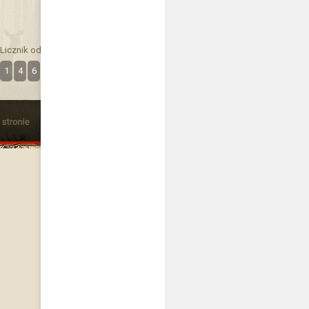
Licznik odwiedzin
1
4
6
3
7
4
6
2