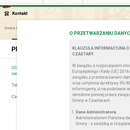
Kontakt
Gmina Czastary
Sam..
Opr..
Plan zagospodarowania przestrzenneg
O PRZETWARZANIU DANYC
Plan zagospodarowania przestrzennego
KLAUZULA INFORMACYJNA O
CZASTARY
W związku z rozpoczęciem sto
UCHWAŁA nr XVI/87/2004 RADY GMINY z dnia 7 grudnia 2004 r. 
Europejskiego i Rady (UE) 2016
uwarunkowań i kierunków zagospodarowania przestrzennego gm
związku z przetwarzaniem dan
oraz uchylenia dyrektywy 95/46
Tekst studium zawierający uwarunkowania i kierunki rozwoju
informujemy, iż na podstawie a
określone poniżej prawa zwią
Część graficzna
Gminy w Czastarach.
Dane Administratora
Administratorem Państwa da
Gminy - z siedzibą w Urzędzie