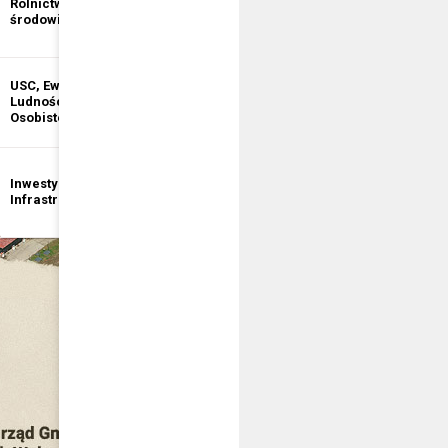
Rolnictwo i ochrona
informacji
środowiska
publicznej
USC, Ewidencja
Ewidencja
Ludności, Dowody
Działalności
Osobiste
Gospodarczej
Inwestycje i
Bezpieczeństwo
Infrastruktura
publiczne