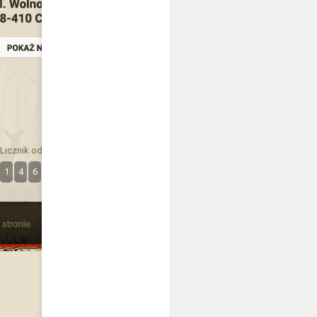
Licznik odwiedzin
1
4
6
3
8
5
7
6