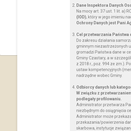
Dane Inspektora Danych O
Na mocy art. 37 ust. 1 lit. a
(IOD)
, który w jego imieniu 
Ochrony Danych jest Pani A
Cel przetwarzania Państwa
Do zakresu działania samorz
gminnym niezastrzeżonych us
gromadzi Państwa dane w celu
Gminy Czastary, a w szczegól
z 2018 r., poz. 994 ze zm.)
ustaw kompetencyjnych (mery
nadrzędne wobec Gminy.
Odbiorcy danych lub katego
W związku z przetwarzaniem
podlegały profilowaniu.
Administrator przetwarza Pa
niezbędnym do osiągnięcia ce
Administrator może przekaz
przekazania/powierzenia dany
skarbowa, instytucje związan