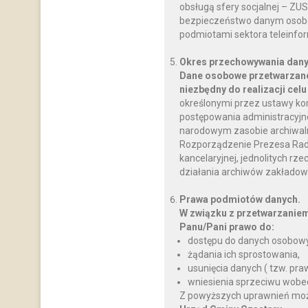
obsługą sfery socjalnej – ZU
bezpieczeństwo danym osobo
podmiotami sektora teleinfo
Okres przechowywania dany
Dane osobowe przetwarzane
niezbędny do realizacji celu
określonymi przez ustawy ko
postępowania administracyjnego
narodowym zasobie archiwalnym
Rozporządzenie Prezesa Rady M
kancelaryjnej, jednolitych rz
działania archiwów zakładow
Prawa podmiotów danych.
W związku z przetwarzanie
Panu/Pani prawo do:
dostępu do danych osobowy
żądania ich sprostowania,
usunięcia danych ( tzw. pr
wniesienia sprzeciwu wobe
Z powyższych uprawnień można