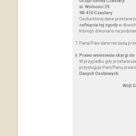
Urząd Gminy Czastary
ul. Wolności 29
98-410 Czastary
Osoba której dane przetwarz
cofnięcia tej zgody
w dowoln
którego dokonano na podstawi
Pana/Pani dane nie będą prz
Prawo wniesienia skargi do
W przypadku gdy przetwarzan
przysługuje Pani/Panu prawo
Danych Osobowych.
Wójt G