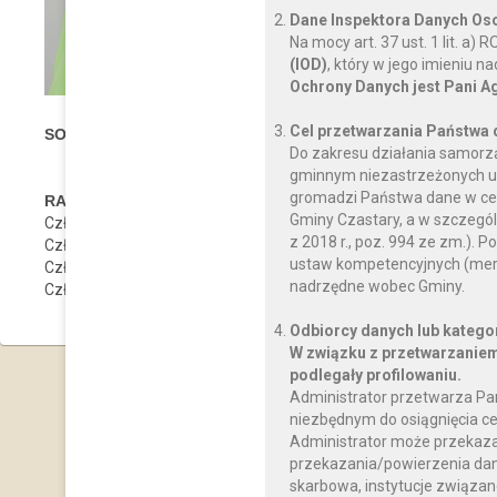
Dane Inspektora Danych O
Na mocy art. 37 ust. 1 lit. a
(IOD)
, który w jego imieniu 
Ochrony Danych jest Pani A
Cel przetwarzania Państwa
SOŁECTWO CZASTARY II Liczba mieszkańców sołectwa: 
Do zakresu działania samorz
gminnym niezastrzeżonych us
gromadzi Państwa dane w celu
RADA SOŁECKA:
Gminy Czastary, a w szczegól
Członek Rady Sołeckiej Leszek Kapral
z 2018 r., poz. 994 ze zm.)
Członek Rady Sołeckiej Tadeusz Lis
ustaw kompetencyjnych (mery
Członek Rady Sołeckiej Tadeusz Ostrycharz
nadrzędne wobec Gminy.
Członek Rady Sołeckiej Henryk Sadowy
Odbiorcy danych lub katego
W związku z przetwarzaniem
podlegały profilowaniu.
Administrator przetwarza Pa
niezbędnym do osiągnięcia ce
Administrator może przekaz
przekazania/powierzenia dany
skarbowa, instytucje związan