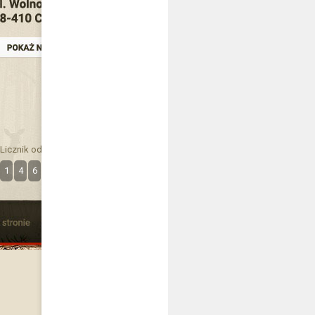
Licznik odwiedzin
1
4
6
3
6
8
8
9