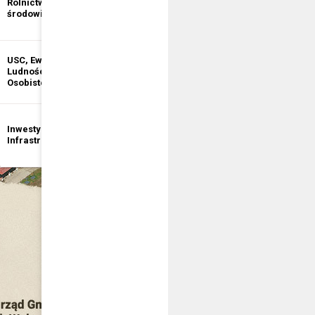
Rolnictwo i ochrona
informacji
środowiska
publicznej
USC, Ewidencja
Ewidencja
Ludności, Dowody
Działalności
Osobiste
Gospodarczej
Inwestycje i
Bezpieczeństwo
Infrastruktura
publiczne