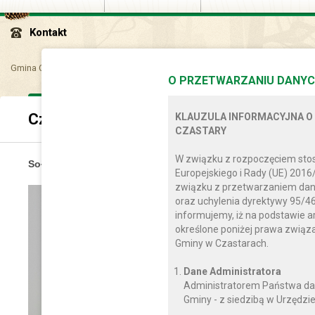
Kontakt
Gmina Czastary
Dla mieszkańca
Sołectwa
Czastary II
O PRZETWARZANIU DANYC
Czastary II
KLAUZULA INFORMACYJNA O
CZASTARY
W związku z rozpoczęciem sto
Sołtys Lucyna Naciskała
Europejskiego i Rady (UE) 2016
związku z przetwarzaniem dan
oraz uchylenia dyrektywy 95/46
informujemy, iż na podstawie a
określone poniżej prawa zwią
Gminy w Czastarach.
Dane Administratora
Administratorem Państwa da
Gminy - z siedzibą w Urzędzie