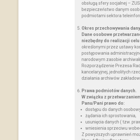
obsługą sfery socjalnej – ZU
bezpieczeństwo danym osobo
podmiotami sektora teleinfo
Okres przechowywania dany
Dane osobowe przetwarzane
niezbędny do realizacji celu
określonymi przez ustawy ko
postępowania administracyjnego
narodowym zasobie archiwalnym
Rozporządzenie Prezesa Rady M
kancelaryjnej, jednolitych rz
działania archiwów zakładow
Prawa podmiotów danych.
W związku z przetwarzanie
Panu/Pani prawo do:
dostępu do danych osobowy
żądania ich sprostowania,
usunięcia danych ( tzw. pr
wniesienia sprzeciwu wobe
Z powyższych uprawnień można