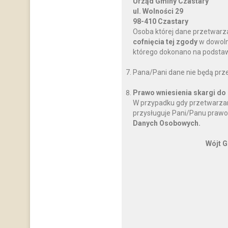
Urząd Gminy Czastary
ul. Wolności 29
98-410 Czastary
Osoba której dane przetwarz
cofnięcia tej zgody
w dowoln
którego dokonano na podstawi
Pana/Pani dane nie będą prz
Prawo wniesienia skargi do
W przypadku gdy przetwarzan
przysługuje Pani/Panu prawo
Danych Osobowych.
Wójt G