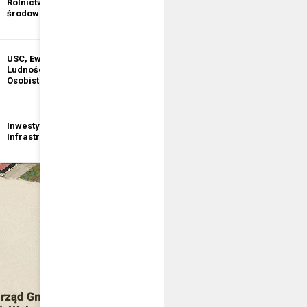
Rolnictwo i ochrona
informacji
środowiska
publicznej
USC, Ewidencja
Ewidencja
Ludności, Dowody
Działalności
Osobiste
Gospodarczej
Inwestycje i
Bezpieczeństwo
Infrastruktura
publiczne