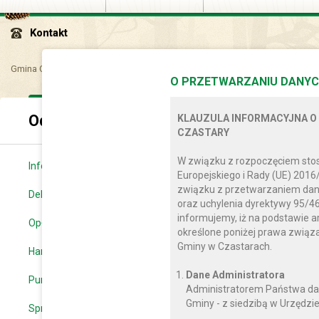
Kontakt
Gmina Czastary
Dla mieszkańca
Gospodarka odpadami
Odpady k
O PRZETWARZANIU DANYC
Odpady komunalne
KLAUZULA INFORMACYJNA O
CZASTARY
W związku z rozpoczęciem sto
Informacja o systemie w Gminie Czastary
Europejskiego i Rady (UE) 2016
związku z przetwarzaniem dan
Deklaracje
oraz uchylenia dyrektywy 95/46
informujemy, iż na podstawie a
Opłaty i stawki
określone poniżej prawa zwią
Gminy w Czastarach.
Harmonogram odbioru odpadów komunalnych
Dane Administratora
Punkt selektywnej zbiórki odpadów komunalnych
Administratorem Państwa da
Gminy - z siedzibą w Urzędzie
Sprawozdanie roczne