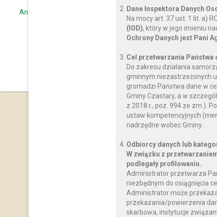
Dane Inspektora Danych O
Analiza stanu gospodarki odpadami komunalnymi
Na mocy art. 37 ust. 1 lit. a
(IOD)
, który w jego imieniu 
Ochrony Danych jest Pani A
Cel przetwarzania Państwa
Do zakresu działania samorz
gminnym niezastrzeżonych us
gromadzi Państwa dane w celu
Gminy Czastary, a w szczegól
z 2018 r., poz. 994 ze zm.)
ustaw kompetencyjnych (mery
nadrzędne wobec Gminy.
Odbiorcy danych lub katego
W związku z przetwarzaniem
podlegały profilowaniu.
Administrator przetwarza Pa
niezbędnym do osiągnięcia ce
Administrator może przekaz
przekazania/powierzenia dany
skarbowa, instytucje związan