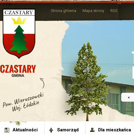
Strona główna
Mapa strony
RSS
<
Aktualności
Samorząd
Dla mieszkańca