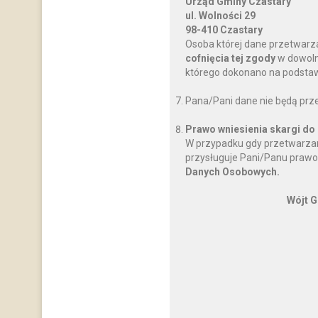
Urząd Gminy Czastary
ul. Wolności 29
98-410 Czastary
Osoba której dane przetwarz
cofnięcia tej zgody
w dowoln
którego dokonano na podstawi
Pana/Pani dane nie będą prz
Prawo wniesienia skargi do
W przypadku gdy przetwarzan
przysługuje Pani/Panu prawo
Danych Osobowych.
Wójt G