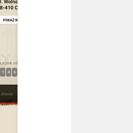
Licznik odwiedzin
1
4
6
3
6
2
9
9