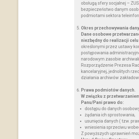
obsługą sfery socjalnej – ZU
bezpieczeństwo danym osobo
podmiotami sektora teleinfo
Okres przechowywania dany
Dane osobowe przetwarzane
niezbędny do realizacji celu
określonymi przez ustawy ko
postępowania administracyjnego
narodowym zasobie archiwalnym
Rozporządzenie Prezesa Rady M
kancelaryjnej, jednolitych rz
działania archiwów zakładow
Prawa podmiotów danych.
W związku z przetwarzanie
Panu/Pani prawo do:
dostępu do danych osobowy
żądania ich sprostowania,
usunięcia danych ( tzw. pr
wniesienia sprzeciwu wobe
Z powyższych uprawnień można