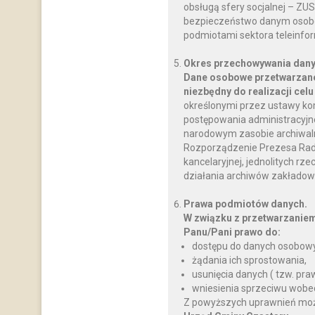
obsługą sfery socjalnej – ZU
bezpieczeństwo danym osobo
podmiotami sektora teleinfo
Okres przechowywania dany
Dane osobowe przetwarzane
niezbędny do realizacji celu
określonymi przez ustawy ko
postępowania administracyjnego
narodowym zasobie archiwalnym
Rozporządzenie Prezesa Rady M
kancelaryjnej, jednolitych rz
działania archiwów zakładow
Prawa podmiotów danych.
W związku z przetwarzanie
Panu/Pani prawo do:
dostępu do danych osobowy
żądania ich sprostowania,
usunięcia danych ( tzw. pr
wniesienia sprzeciwu wobe
Z powyższych uprawnień można