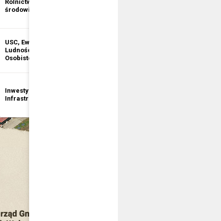
Rolnictwo i ochrona
informacji
środowiska
publicznej
USC, Ewidencja
Ewidencja
Ludności, Dowody
Działalności
Osobiste
Gospodarczej
Inwestycje i
Bezpieczeństwo
Infrastruktura
publiczne