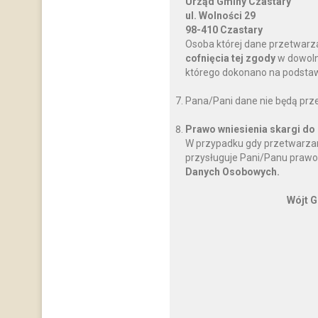
Urząd Gminy Czastary
ul. Wolności 29
98-410 Czastary
Osoba której dane przetwarz
cofnięcia tej zgody
w dowoln
którego dokonano na podstawi
Pana/Pani dane nie będą prz
Prawo wniesienia skargi do
W przypadku gdy przetwarzan
przysługuje Pani/Panu prawo
Danych Osobowych.
Wójt G