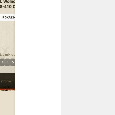
Licznik odwiedzin
1
4
6
3
5
2
4
5