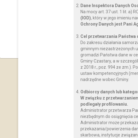
Dane Inspektora Danych O
Na mocy art. 37 ust. 1 lit. a
(IOD)
, który w jego imieniu 
Ochrony Danych jest Pani A
Cel przetwarzania Państwa
Do zakresu działania samorz
gminnym niezastrzeżonych us
gromadzi Państwa dane w celu
Gminy Czastary, a w szczegól
z 2018 r., poz. 994 ze zm.)
ustaw kompetencyjnych (mery
nadrzędne wobec Gminy.
Odbiorcy danych lub katego
W związku z przetwarzaniem
podlegały profilowaniu.
Administrator przetwarza Pa
niezbędnym do osiągnięcia ce
Administrator może przekaz
przekazania/powierzenia dany
skarbowa, instytucje związan