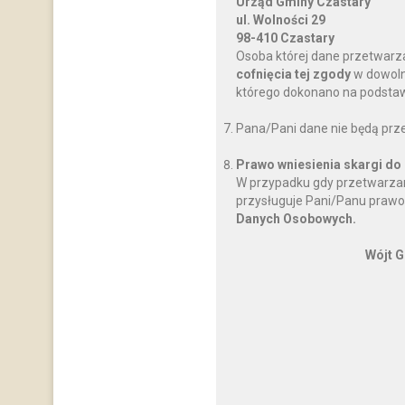
Urząd Gminy Czastary
ul. Wolności 29
98-410 Czastary
Osoba której dane przetwarz
cofnięcia tej zgody
w dowoln
którego dokonano na podstawi
Pana/Pani dane nie będą prz
Prawo wniesienia skargi do
W przypadku gdy przetwarzan
przysługuje Pani/Panu prawo
Danych Osobowych.
Wójt G