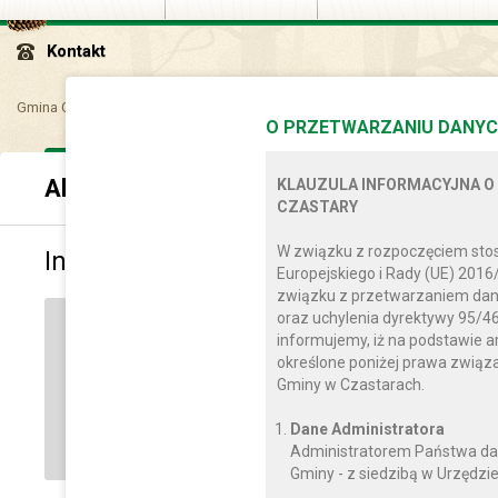
Kontakt
Gmina Czastary
Aktualności
Informacja dotycząca Pomocy Żywności
O PRZETWARZANIU DANYC
Aktualności
KLAUZULA INFORMACYJNA O
CZASTARY
W związku z rozpoczęciem sto
Informacja dotycząca Pomocy Żywnoś
Europejskiego i Rady (UE) 2016
związku z przetwarzaniem dan
oraz uchylenia dyrektywy 95/46
PIĄTEK, 26 STYCZNIA 2024
informujemy, iż na podstawie a
określone poniżej prawa zwią
Gminy w Czastarach.
Dane Administratora
Administratorem Państwa da
Gminy - z siedzibą w Urzędzie