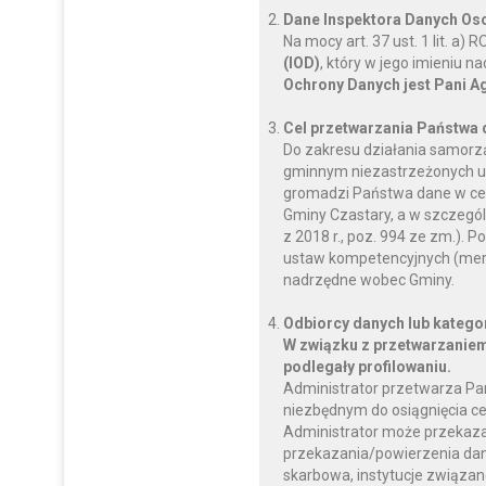
Dane Inspektora Danych O
Na mocy art. 37 ust. 1 lit. a
(IOD)
, który w jego imieniu 
Ochrony Danych jest Pani A
Cel przetwarzania Państwa
Do zakresu działania samorz
gminnym niezastrzeżonych us
gromadzi Państwa dane w celu
Gminy Czastary, a w szczegól
z 2018 r., poz. 994 ze zm.)
ustaw kompetencyjnych (mery
nadrzędne wobec Gminy.
Odbiorcy danych lub katego
W związku z przetwarzaniem
podlegały profilowaniu.
Administrator przetwarza Pa
niezbędnym do osiągnięcia ce
Administrator może przekaz
przekazania/powierzenia dany
skarbowa, instytucje związan