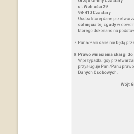
Urząd Gminy Czastary
ul. Wolności 29
98-410 Czastary
Osoba której dane przetwarz
cofnięcia tej zgody
w dowoln
którego dokonano na podstawi
Pana/Pani dane nie będą prz
Prawo wniesienia skargi do
W przypadku gdy przetwarzan
przysługuje Pani/Panu prawo
Danych Osobowych.
Wójt G