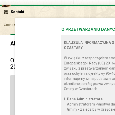
Kontakt
Gmina Czastary
Akt..
OBWIESZCZENIE WÓJTA GMINY CZASTARY Z DNI
O PRZETWARZANIU DANYC
Aktualności
KLAUZULA INFORMACYJNA O
CZASTARY
W związku z rozpoczęciem sto
OBWIESZCZENIE WÓJTA GMINY CZAST
Europejskiego i Rady (UE) 2016
2024R.
związku z przetwarzaniem dan
oraz uchylenia dyrektywy 95/46
informujemy, iż na podstawie a
PIĄTEK, 26 STYCZNIA 2024
określone poniżej prawa zwią
Gminy w Czastarach.
OBWIESZCZENIE WÓJTA GMINY
Dane Administratora
Administratorem Państwa da
Gminy - z siedzibą w Urzędzie