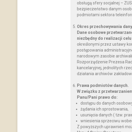
obsługą sfery socjalnej – ZU
bezpieczeństwo danym osobo
podmiotami sektora teleinfo
Okres przechowywania dany
Dane osobowe przetwarzane
niezbędny do realizacji celu
określonymi przez ustawy ko
postępowania administracyjnego
narodowym zasobie archiwalnym
Rozporządzenie Prezesa Rady M
kancelaryjnej, jednolitych rz
działania archiwów zakładow
Prawa podmiotów danych.
W związku z przetwarzanie
Panu/Pani prawo do:
dostępu do danych osobowy
żądania ich sprostowania,
usunięcia danych ( tzw. pr
wniesienia sprzeciwu wobe
Z powyższych uprawnień można