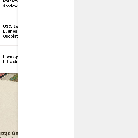
Rolnictwo i ochrona
informacji
środowiska
publicznej
USC, Ewidencja
Ewidencja
Ludności, Dowody
Działalności
Osobiste
Gospodarczej
Inwestycje i
Bezpieczeństwo
Infrastruktura
publiczne