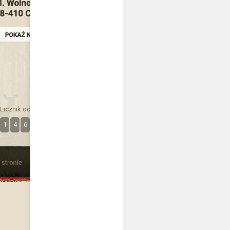
Licznik odwiedzin
1
4
6
3
6
3
9
7