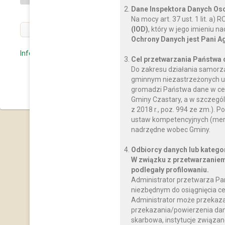
Dane Inspektora Danych O
Na mocy art. 37 ust. 1 lit. a
(IOD)
, który w jego imieniu 
« POPRZEDNI
Ochrony Danych jest Pani A
Informacja dotycząca Pomocy Żywnościowej
Cel przetwarzania Państwa
Do zakresu działania samorz
gminnym niezastrzeżonych us
« WRÓĆ DO KATEGOR
gromadzi Państwa dane w celu
Gminy Czastary, a w szczegól
z 2018 r., poz. 994 ze zm.)
ustaw kompetencyjnych (mery
nadrzędne wobec Gminy.
Odbiorcy danych lub katego
W związku z przetwarzaniem
podlegały profilowaniu.
Administrator przetwarza Pa
niezbędnym do osiągnięcia ce
Administrator może przekaz
przekazania/powierzenia dany
skarbowa, instytucje związan