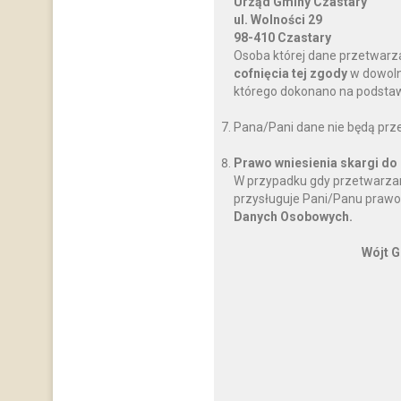
Urząd Gminy Czastary
ul. Wolności 29
98-410 Czastary
Osoba której dane przetwarz
cofnięcia tej zgody
w dowoln
którego dokonano na podstawi
Pana/Pani dane nie będą prz
Prawo wniesienia skargi do
W przypadku gdy przetwarzan
przysługuje Pani/Panu prawo
Danych Osobowych.
Wójt G