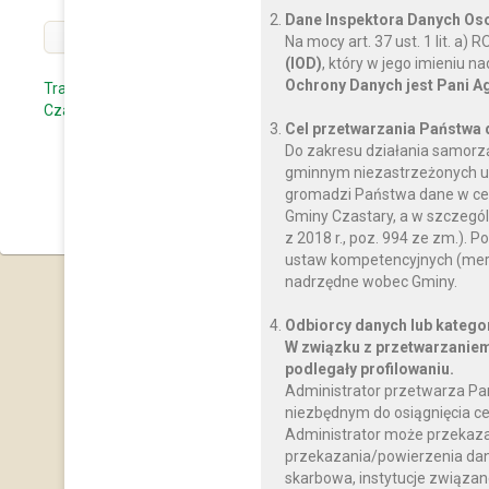
Dane Inspektora Danych O
« POPRZEDNI
Na mocy art. 37 ust. 1 lit. a
(IOD)
, który w jego imieniu 
Ochrony Danych jest Pani A
Transmisja XLV Nadzwyczajnej Sesji Rady Gminy
Czastary w dniu 29 grudnia 2023 roku
Cel przetwarzania Państwa
Do zakresu działania samorz
gminnym niezastrzeżonych us
« WRÓĆ DO KATEGOR
gromadzi Państwa dane w celu
Gminy Czastary, a w szczegól
z 2018 r., poz. 994 ze zm.)
ustaw kompetencyjnych (mery
nadrzędne wobec Gminy.
Odbiorcy danych lub katego
W związku z przetwarzaniem
podlegały profilowaniu.
Administrator przetwarza Pa
niezbędnym do osiągnięcia ce
Administrator może przekaz
przekazania/powierzenia dany
skarbowa, instytucje związan