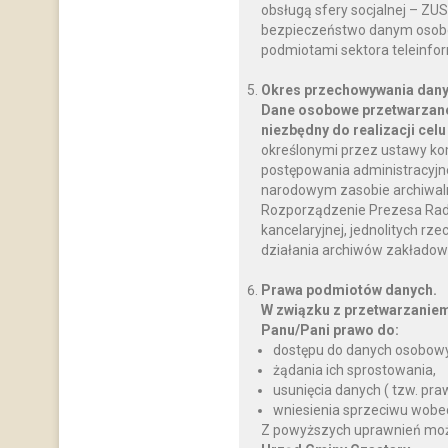
obsługą sfery socjalnej – ZU
bezpieczeństwo danym osobo
podmiotami sektora teleinfo
Okres przechowywania dany
Dane osobowe przetwarzane
niezbędny do realizacji celu
określonymi przez ustawy ko
postępowania administracyjnego
narodowym zasobie archiwalnym
Rozporządzenie Prezesa Rady M
kancelaryjnej, jednolitych rz
działania archiwów zakładow
Prawa podmiotów danych.
W związku z przetwarzanie
Panu/Pani prawo do:
dostępu do danych osobowy
żądania ich sprostowania,
usunięcia danych ( tzw. pr
wniesienia sprzeciwu wobe
Z powyższych uprawnień można