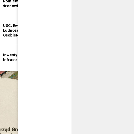
Rolnictwo i ochrona
informacji
środowiska
publicznej
USC, Ewidencja
Ewidencja
Ludności, Dowody
Działalności
Osobiste
Gospodarczej
Inwestycje i
Bezpieczeństwo
Infrastruktura
publiczne