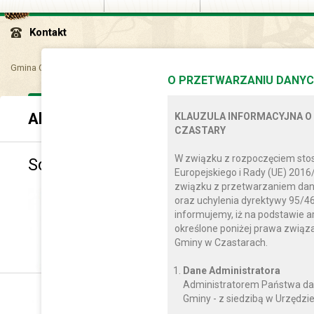
Kontakt
Gmina Czastary
Aktualności
Sołectwo na plus (2024)
O PRZETWARZANIU DANYC
Aktualności
KLAUZULA INFORMACYJNA O
CZASTARY
W związku z rozpoczęciem sto
Sołectwo na plus (2024)
Europejskiego i Rady (UE) 2016
związku z przetwarzaniem dan
oraz uchylenia dyrektywy 95/46
PIĄTEK, 29 GRUDNIA 2023
informujemy, iż na podstawie a
określone poniżej prawa zwią
Gminy w Czastarach.
Sołectwo na plus (20
Dane Administratora
Administratorem Państwa da
Gminy - z siedzibą w Urzędzie