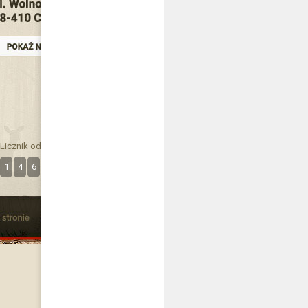
Licznik odwiedzin
1
4
6
3
4
0
9
0