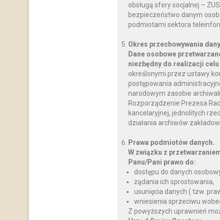
obsługą sfery socjalnej – ZU
bezpieczeństwo danym osobo
podmiotami sektora teleinfo
Okres przechowywania dany
Dane osobowe przetwarzane
niezbędny do realizacji celu
określonymi przez ustawy ko
postępowania administracyjnego
narodowym zasobie archiwalnym
Rozporządzenie Prezesa Rady M
kancelaryjnej, jednolitych rz
działania archiwów zakładow
Prawa podmiotów danych.
W związku z przetwarzanie
Panu/Pani prawo do:
dostępu do danych osobowy
żądania ich sprostowania,
usunięcia danych ( tzw. pr
wniesienia sprzeciwu wobe
Z powyższych uprawnień można