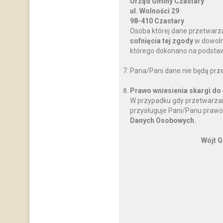
Urząd Gminy Czastary
ul. Wolności 29
98-410 Czastary
Osoba której dane przetwarz
cofnięcia tej zgody
w dowoln
którego dokonano na podstawi
Pana/Pani dane nie będą prz
Prawo wniesienia skargi do
W przypadku gdy przetwarzan
przysługuje Pani/Panu prawo
Danych Osobowych.
Wójt G