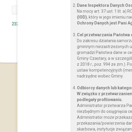
Dane Inspektora Danych O
« POPRZEDNI
Na mocy art. 37 ust. 1 lit. a
(IOD)
, który w jego imieniu 
Ochrony Danych jest Pani A
232 rocznica Uchwalenia Konstytucji 3 Maja
O
Cel przetwarzania Państwa
Do zakresu działania samorz
« WRÓĆ DO KATEGOR
gminnym niezastrzeżonych us
gromadzi Państwa dane w celu
Gminy Czastary, a w szczegól
z 2018 r., poz. 994 ze zm.)
ustaw kompetencyjnych (mery
nadrzędne wobec Gminy.
Odbiorcy danych lub katego
W związku z przetwarzaniem
podlegały profilowaniu.
Administrator przetwarza Pa
niezbędnym do osiągnięcia ce
Administrator może przekaz
przekazania/powierzenia dany
skarbowa, instytucje związan