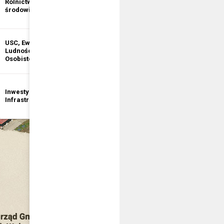
Rolnictwo i ochrona
informacji
środowiska
publicznej
USC, Ewidencja
Ewidencja
Ludności, Dowody
Działalności
Osobiste
Gospodarczej
Inwestycje i
Bezpieczeństwo
Infrastruktura
publiczne