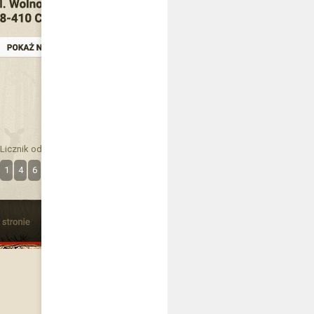
Licznik odwiedzin
1
4
6
3
6
7
0
8