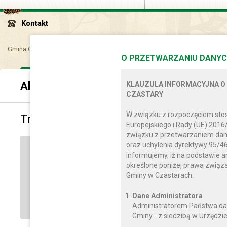
Kontakt
Gmina Czastary
Aktualności
Transmisja XXXVIII Sesji Rady Gminy Czast
O PRZETWARZANIU DANYC
Aktualności
KLAUZULA INFORMACYJNA O
CZASTARY
W związku z rozpoczęciem sto
Transmisja XXXVIII Sesji Rady Gminy C
Europejskiego i Rady (UE) 2016
związku z przetwarzaniem dan
oraz uchylenia dyrektywy 95/46
CZWARTEK, 04 MAJA 2023
informujemy, iż na podstawie a
określone poniżej prawa zwią
XXXVIII Sesji Rady Gminy Cz
Gminy w Czastarach.
Dane Administratora
Administratorem Państwa da
Gminy - z siedzibą w Urzędzie