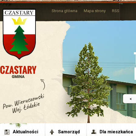
Strona główna
Mapa strony
RSS
<
Aktualności
Samorząd
Dla mieszkańca