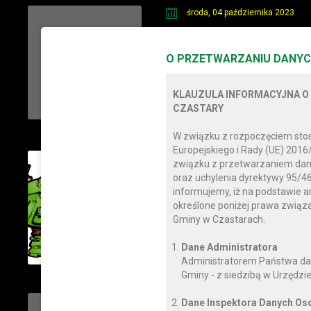
środa, 04 października 2023
Kalendarz polowań zbi
"SOKÓŁ" w Bolesławcu 
O PRZETWARZANIU DANYC
2023/2024
KLAUZULA INFORMACYJNA O
CZYTAJ DALEJ
CZASTARY
W związku z rozpoczęciem sto
Europejskiego i Rady (UE) 2016
poniedziałek, 02 października 2
związku z przetwarzaniem dan
oraz uchylenia dyrektywy 95/46
PLAN POLOWAŃ ZBIO
informujemy, iż na podstawie a
Koła Łowieckiego Nr.4
określone poniżej prawa zwią
Gminy w Czastarach.
CZYTAJ DALEJ
Dane Administratora
Administratorem Państwa da
Gminy - z siedzibą w Urzędzie
wtorek, 26 września 2023
Dane Inspektora Danych O