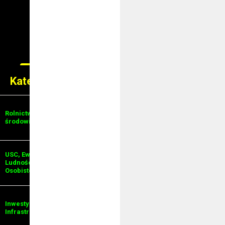
Kategorie spraw urzędowych
Udostępnienie
Rolnictwo i ochrona
informacji
środowiska
publicznej
USC, Ewidencja
Ewidencja
Ludności, Dowody
Działalności
Osobiste
Gospodarczej
Inwestycje i
Bezpieczeństwo
Infrastruktura
publiczne