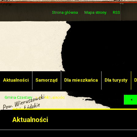
Strona główna
Mapa strony
RSS
Aktualności
Samorząd
Dla mieszkańca
Dla turysty
D
Gmina Czastary
Aktualności
<
Aktualności