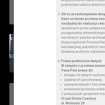
bezpieczeństwo danym osobo
PRZEZNACZONEJ DO 
podmiotami sektora teleinfo
Okres przechowywania dany
CZYTAJ DALEJ
Dane osobowe przetwarzane
niezbędny do realizacji celu
określonymi przez ustawy ko
postępowania administracyjnego
czwartek, 07 września 2023
narodowym zasobie archiwalnym
Rozporządzenie Prezesa Rady M
„Termomodernizacja b
kancelaryjnej, jednolitych rz
publicznej wraz z inst
działania archiwów zakładow
energii”
Prawa podmiotów danych.
W związku z przetwarzanie
CZYTAJ DALEJ
Panu/Pani prawo do:
dostępu do danych osobowy
żądania ich sprostowania,
usunięcia danych ( tzw. pr
środa, 06 września 2023
wniesienia sprzeciwu wobe
Z powyższych uprawnień można
Starosta Wieruszowsk
Urząd Gminy Czastary
ul. Wolności 29