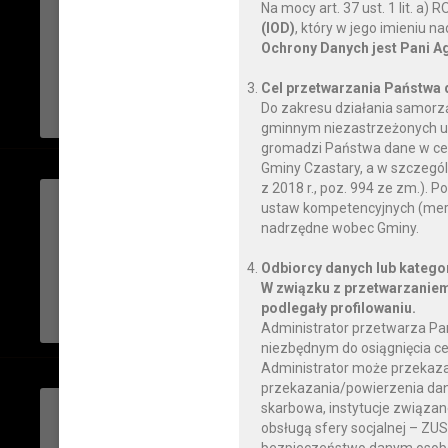
Na mocy art. 37 ust. 1 lit. a
PAŃSTWOWY POWIAT
(IOD)
, który w jego imieniu 
SANITARNY W WIERU
Ochrony Danych jest Pani A
Cel przetwarzania Państwa
CZYTAJ DALEJ
Do zakresu działania samorz
gminnym niezastrzeżonych us
gromadzi Państwa dane w celu
Gminy Czastary, a w szczegól
z 2018 r., poz. 994 ze zm.)
piątek, 22 września 2023
ustaw kompetencyjnych (mery
Komunikat z dnia 22.09
nadrzędne wobec Gminy.
jakości wody przeznac
Odbiorcy danych lub katego
ludzi
W związku z przetwarzaniem
podlegały profilowaniu.
CZYTAJ DALEJ
Administrator przetwarza Pa
niezbędnym do osiągnięcia ce
Administrator może przekaz
przekazania/powierzenia dany
piątek, 08 września 2023
skarbowa, instytucje związan
obsługą sfery socjalnej – ZU
KOMUNIKAT W SPRAW