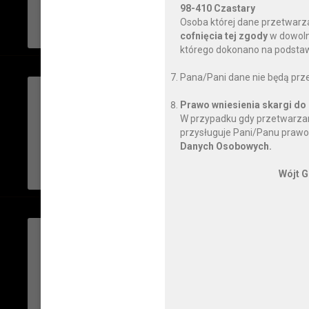
CZYTAJ DALEJ
98-410 Czastary
Osoba której dane przetwarz
cofnięcia tej zgody
w dowoln
którego dokonano na podstawi
Pana/Pani dane nie będą prz
środa, 06 września 2023
Prawo wniesienia skargi do
Transmisja XLI Sesji 
W przypadku gdy przetwarzan
przysługuje Pani/Panu prawo
CZYTAJ DALEJ
Danych Osobowych.
Wójt G
wtorek, 05 września 2023
Rozpoczęcie roku szk
CZYTAJ DALEJ