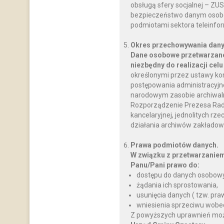
obsługą sfery socjalnej – ZU
bezpieczeństwo danym osobo
podmiotami sektora teleinfo
Okres przechowywania dany
Dane osobowe przetwarzane
niezbędny do realizacji celu
określonymi przez ustawy ko
postępowania administracyjnego
narodowym zasobie archiwalnym
Rozporządzenie Prezesa Rady M
kancelaryjnej, jednolitych rz
działania archiwów zakładow
Prawa podmiotów danych.
W związku z przetwarzanie
Panu/Pani prawo do:
dostępu do danych osobowy
żądania ich sprostowania,
usunięcia danych ( tzw. pr
wniesienia sprzeciwu wobe
Z powyższych uprawnień można