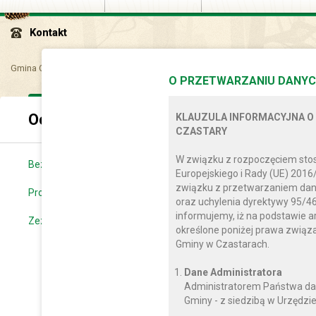
Kontakt
Gmina Czastary
Dla mieszkańca
Ochrona środowiska
Ochrona zwie
O PRZETWARZANIU DANYC
Ochrona zwierząt
KLAUZULA INFORMACYJNA O
CZASTARY
W związku z rozpoczęciem sto
Bezdomne zwierzęta
Europejskiego i Rady (UE) 2016
związku z przetwarzaniem dan
Program ochrony przed bezdomnością zwierząt
oraz uchylenia dyrektywy 95/46
informujemy, iż na podstawie a
Zezwolenie na prowadzenie działalności w zakresie ochrony p
określone poniżej prawa zwią
Gminy w Czastarach.
Dane Administratora
Administratorem Państwa da
Gminy - z siedzibą w Urzędzie