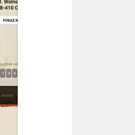
Licznik odwiedzin
1
4
6
3
2
2
9
9