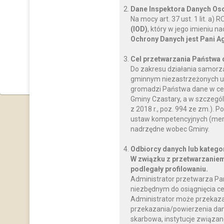
Dane Inspektora Danych O
Na mocy art. 37 ust. 1 lit. a
(IOD)
, który w jego imieniu 
Ochrony Danych jest Pani A
Cel przetwarzania Państwa
Do zakresu działania samorz
gminnym niezastrzeżonych us
gromadzi Państwa dane w celu
Gminy Czastary, a w szczegól
z 2018 r., poz. 994 ze zm.)
ustaw kompetencyjnych (mery
nadrzędne wobec Gminy.
Odbiorcy danych lub katego
W związku z przetwarzaniem
podlegały profilowaniu.
Administrator przetwarza Pa
niezbędnym do osiągnięcia ce
Administrator może przekaz
przekazania/powierzenia dany
skarbowa, instytucje związan