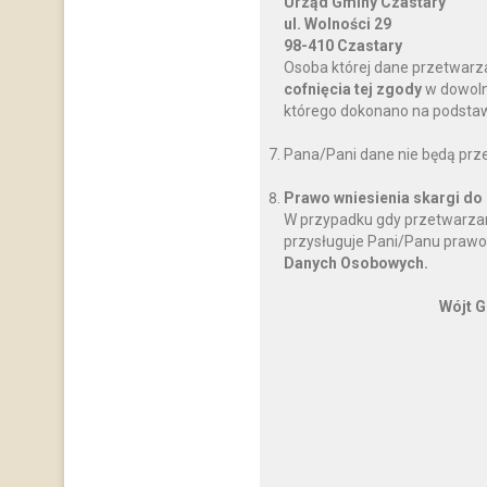
Urząd Gminy Czastary
ul. Wolności 29
98-410 Czastary
Osoba której dane przetwarz
cofnięcia tej zgody
w dowoln
którego dokonano na podstawi
Pana/Pani dane nie będą prz
Prawo wniesienia skargi do
W przypadku gdy przetwarzan
przysługuje Pani/Panu prawo
Danych Osobowych.
Wójt G