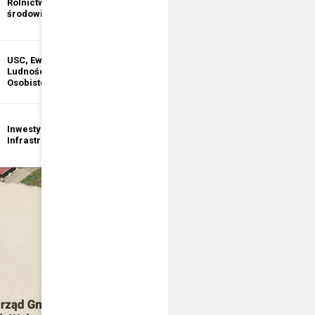
Rolnictwo i ochrona
informacji
środowiska
publicznej
USC, Ewidencja
Ewidencja
Ludności, Dowody
Działalności
Osobiste
Gospodarczej
Inwestycje i
Bezpieczeństwo
Infrastruktura
publiczne