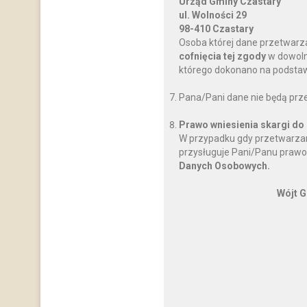
Urząd Gminy Czastary
ul. Wolności 29
98-410 Czastary
Osoba której dane przetwarz
cofnięcia tej zgody
w dowoln
którego dokonano na podstawi
Pana/Pani dane nie będą prz
Prawo wniesienia skargi do
W przypadku gdy przetwarzan
przysługuje Pani/Panu prawo
Danych Osobowych.
Wójt G