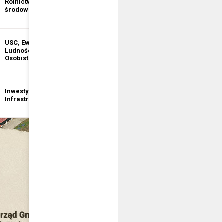
Rolnictwo i ochrona
informacji
środowiska
publicznej
USC, Ewidencja
Ewidencja
Ludności, Dowody
Działalności
Osobiste
Gospodarczej
Inwestycje i
Bezpieczeństwo
Infrastruktura
publiczne