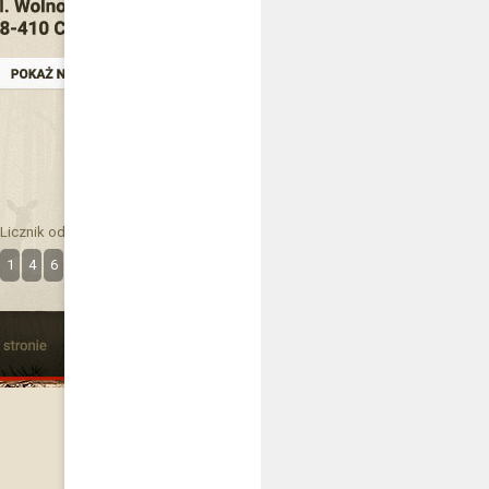
Licznik odwiedzin
1
4
6
3
8
8
7
8