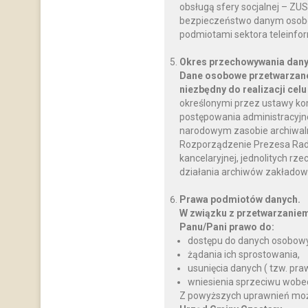
obsługą sfery socjalnej – ZU
bezpieczeństwo danym osobo
podmiotami sektora teleinfo
Okres przechowywania dany
Dane osobowe przetwarzane
niezbędny do realizacji celu
określonymi przez ustawy ko
postępowania administracyjnego
narodowym zasobie archiwalnym
Rozporządzenie Prezesa Rady M
kancelaryjnej, jednolitych rz
działania archiwów zakładow
Prawa podmiotów danych.
W związku z przetwarzanie
Panu/Pani prawo do:
dostępu do danych osobowy
żądania ich sprostowania,
usunięcia danych ( tzw. pr
wniesienia sprzeciwu wobe
Z powyższych uprawnień można