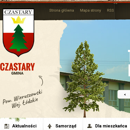
Strona główna
Mapa strony
RSS
<
Aktualności
Samorząd
Dla mieszkańca